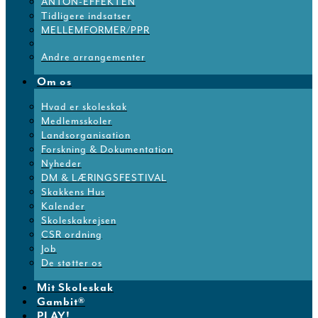
ANTON-EFFEKTEN
Tidligere indsatser
MELLEMFORMER/PPR
Andre arrangementer
Om os
Hvad er skoleskak
Medlemsskoler
Landsorganisation
Forskning & Dokumentation
Nyheder
DM & LÆRINGSFESTIVAL
Skakkens Hus
Kalender
Skoleskakrejsen
CSR ordning
Job
De støtter os
Mit Skoleskak
Gambit®
PLAY!