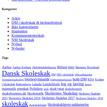
Kategorier
Arkiv
DM i skoleskak & læringsfestival
Ikke kategoriseret
Inspiration
Kommunemesterskab
NM Skoleskak
Nyhed
Nyheder
Tags
Aarhus
Billund
Aktivitetslederkursus
Børnenes Hovedstad
Aarhus Kredsen
BMIS
Dansk Skoleskak
DM
DM i skoleskak
efteruddannelse
hjernegymnastik
hold-DM
forretningsudvalget
hjælpetrænerkursus
KISS
Kvalitet
leg og læring
Landsfinale
København
i Skoleskak
Lalandia
læring
Politiken
matematik
skak+mat
pigeskak
skakshoppen
skak
Skolernes Skakdag
Skolemælk
skakshoppen.dk
Skolernes Skakdag
Skolernes Skakdag 2017
Skolernes Skakdag 2016
2015
Skolernes Skakdag 2018
skoleskak
Skoleskaklærer-uddannelse
skoleskakbladet