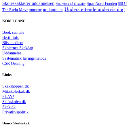
Skoleskaklærer-uddannelsen
Spar Nord Fonden
Skoleskak på Ø-skoler
SSLU
Understøttende undervisning
uddannelse
The Right Move
turnering
KOM I GANG
Book samtale
Bestil info
Bliv medlem
Skolernes Skakdag
Uddannelse
Systematisk læringsmetode
CSR Ordning
Links
Skakshoppen.dk
Mit.skoleskak.dk
PLAY!
Skakskolen.dk
Skak.dk
Privatlivspolitik
Dansk Skoleskak