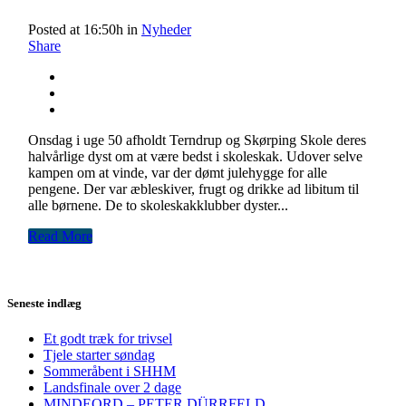
Posted at 16:50h
in
Nyheder
Share
Onsdag i uge 50 afholdt Terndrup og Skørping Skole deres
halvårlige dyst om at være bedst i skoleskak. Udover selve
kampen om at vinde, var der dømt julehygge for alle
pengene. Der var æbleskiver, frugt og drikke ad libitum til
alle børnene. De to skoleskakklubber dyster...
Read More
Seneste indlæg
Et godt træk for trivsel
Tjele starter søndag
Sommeråbent i SHHM
Landsfinale over 2 dage
MINDEORD – PETER DÜRRFELD