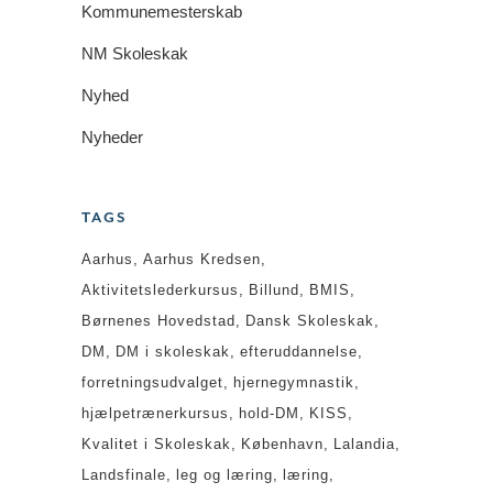
Kommunemesterskab
NM Skoleskak
Nyhed
Nyheder
TAGS
Aarhus
Aarhus Kredsen
Aktivitetslederkursus
Billund
BMIS
Børnenes Hovedstad
Dansk Skoleskak
DM
DM i skoleskak
efteruddannelse
forretningsudvalget
hjernegymnastik
hjælpetrænerkursus
hold-DM
KISS
Kvalitet i Skoleskak
København
Lalandia
Landsfinale
leg og læring
læring