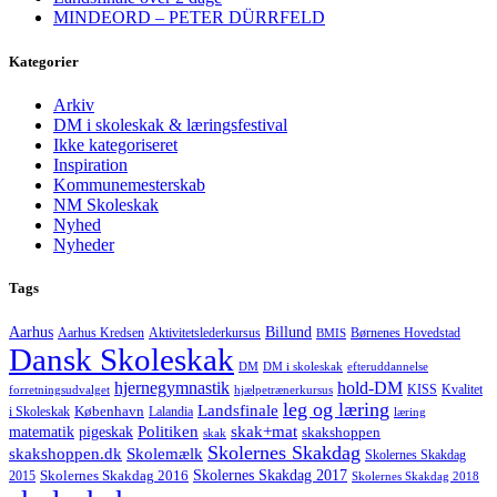
MINDEORD – PETER DÜRRFELD
Kategorier
Arkiv
DM i skoleskak & læringsfestival
Ikke kategoriseret
Inspiration
Kommunemesterskab
NM Skoleskak
Nyhed
Nyheder
Tags
Aarhus
Billund
Aktivitetslederkursus
Børnenes Hovedstad
Aarhus Kredsen
BMIS
Dansk Skoleskak
DM
DM i skoleskak
efteruddannelse
hjernegymnastik
hold-DM
forretningsudvalget
hjælpetrænerkursus
KISS
Kvalitet
leg og læring
Landsfinale
København
i Skoleskak
Lalandia
læring
Politiken
matematik
skak+mat
pigeskak
skakshoppen
skak
Skolernes Skakdag
Skolemælk
skakshoppen.dk
Skolernes Skakdag
Skolernes Skakdag 2017
Skolernes Skakdag 2016
2015
Skolernes Skakdag 2018