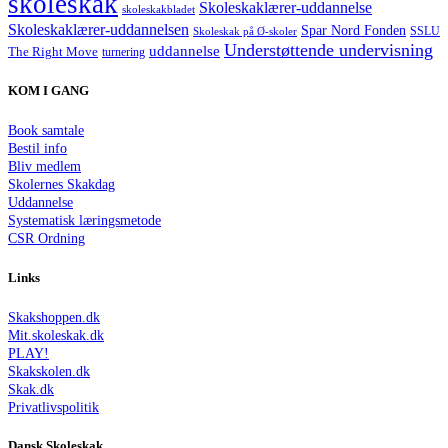
skoleskak
Skoleskaklærer-uddannelse
skoleskakbladet
Skoleskaklærer-uddannelsen
Spar Nord Fonden
Skoleskak på Ø-skoler
SSLU
Understøttende undervisning
uddannelse
The Right Move
turnering
KOM I GANG
Book samtale
Bestil info
Bliv medlem
Skolernes Skakdag
Uddannelse
Systematisk læringsmetode
CSR Ordning
Links
Skakshoppen.dk
Mit.skoleskak.dk
PLAY!
Skakskolen.dk
Skak.dk
Privatlivspolitik
Dansk Skoleskak