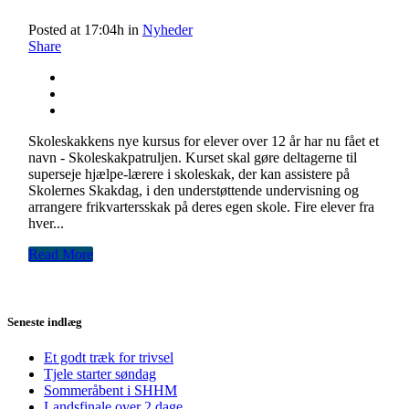
Posted at 17:04h
in
Nyheder
Share
Skoleskakkens nye kursus for elever over 12 år har nu fået et
navn - Skoleskakpatruljen. Kurset skal gøre deltagerne til
superseje hjælpe-lærere i skoleskak, der kan assistere på
Skolernes Skakdag, i den understøttende undervisning og
arrangere frikvartersskak på deres egen skole. Fire elever fra
hver...
Read More
Seneste indlæg
Et godt træk for trivsel
Tjele starter søndag
Sommeråbent i SHHM
Landsfinale over 2 dage