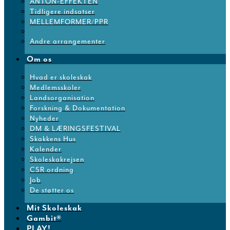
ANTON-EFFEKTEN
Tidligere indsatser
MELLEMFORMER/PPR
Andre arrangementer
Om os
Hvad er skoleskak
Medlemsskoler
Landsorganisation
Forskning & Dokumentation
Nyheder
DM & LÆRINGSFESTIVAL
Skakkens Hus
Kalender
Skoleskakrejsen
CSR ordning
Job
De støtter os
Mit Skoleskak
Gambit®
PLAY!