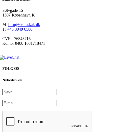
Sølvgade 15
1307 København K
M:
info@skoleskak.dk
T:
+45 3049 0580
CVR.: 76843716
Konto: 0400 1081718471
FØLG OS
Nyhedsbrev