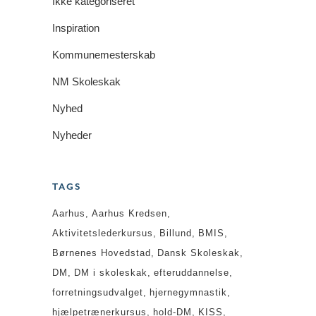
Ikke kategoriseret
Inspiration
Kommunemesterskab
NM Skoleskak
Nyhed
Nyheder
TAGS
Aarhus
Aarhus Kredsen
Aktivitetslederkursus
Billund
BMIS
Børnenes Hovedstad
Dansk Skoleskak
DM
DM i skoleskak
efteruddannelse
forretningsudvalget
hjernegymnastik
hjælpetrænerkursus
hold-DM
KISS