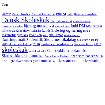
Tags
Aarhus
Billund
Aktivitetslederkursus
Børnenes Hovedstad
Aarhus Kredsen
BMIS
Dansk Skoleskak
DM
DM i skoleskak
efteruddannelse
hjernegymnastik
hold-DM
forretningsudvalget
hjælpetrænerkursus
KISS
Kvalitet
leg og læring
Landsfinale
København
i Skoleskak
Lalandia
læring
Politiken
matematik
skak+mat
pigeskak
skakshoppen
skak
Skolernes Skakdag
Skolemælk
skakshoppen.dk
Skolernes Skakdag
Skolernes Skakdag 2017
Skolernes Skakdag 2016
2015
Skolernes Skakdag 2018
skoleskak
Skoleskaklærer-uddannelse
skoleskakbladet
Skoleskaklærer-uddannelsen
Spar Nord Fonden
Skoleskak på Ø-skoler
SSLU
Understøttende undervisning
uddannelse
The Right Move
turnering