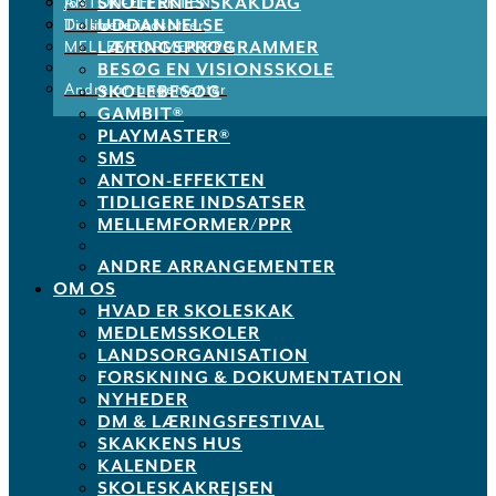
SKOLERNES SKAKDAG
ANTON-EFFEKTEN
Job
UDDANNELSE
Tidligere indsatser
De støtter os
LÆRINGSPROGRAMMER
MELLEMFORMER/PPR
BESØG EN VISIONSSKOLE
Andre arrangementer
SKOLEBESØG
GAMBIT®
PLAYMASTER®
SMS
ANTON-EFFEKTEN
TIDLIGERE INDSATSER
MELLEMFORMER/PPR
ANDRE ARRANGEMENTER
OM OS
HVAD ER SKOLESKAK
MEDLEMSSKOLER
LANDSORGANISATION
FORSKNING & DOKUMENTATION
NYHEDER
DM & LÆRINGSFESTIVAL
SKAKKENS HUS
KALENDER
SKOLESKAKREJSEN