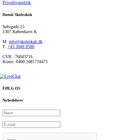
Privatlivspolitik
Dansk Skoleskak
Sølvgade 15
1307 København K
M:
info@skoleskak.dk
T:
+45 3049 0580
CVR.: 76843716
Konto: 0400 1081718471
FØLG OS
Nyhedsbrev