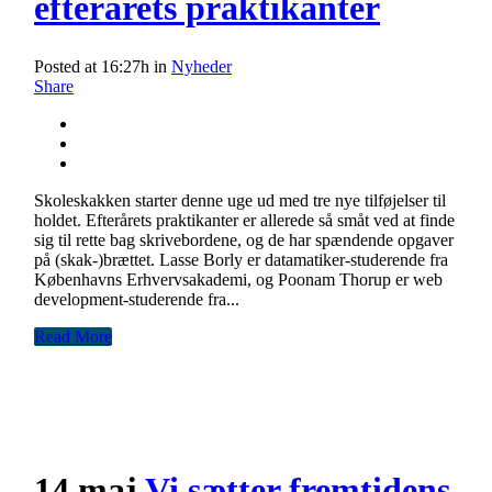
efterårets praktikanter
Posted at 16:27h
in
Nyheder
Share
Skoleskakken starter denne uge ud med tre nye tilføjelser til
holdet. Efterårets praktikanter er allerede så småt ved at finde
sig til rette bag skrivebordene, og de har spændende opgaver
på (skak-)brættet. Lasse Borly er datamatiker-studerende fra
Københavns Erhvervsakademi, og Poonam Thorup er web
development-studerende fra...
Read More
14 maj
Vi sætter fremtidens