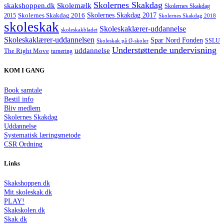
Skolernes Skakdag
Skolemælk
skakshoppen.dk
Skolernes Skakdag
Skolernes Skakdag 2017
Skolernes Skakdag 2016
2015
Skolernes Skakdag 2018
skoleskak
Skoleskaklærer-uddannelse
skoleskakbladet
Skoleskaklærer-uddannelsen
Spar Nord Fonden
Skoleskak på Ø-skoler
SSLU
Understøttende undervisning
uddannelse
The Right Move
turnering
KOM I GANG
Book samtale
Bestil info
Bliv medlem
Skolernes Skakdag
Uddannelse
Systematisk læringsmetode
CSR Ordning
Links
Skakshoppen.dk
Mit.skoleskak.dk
PLAY!
Skakskolen.dk
Skak.dk