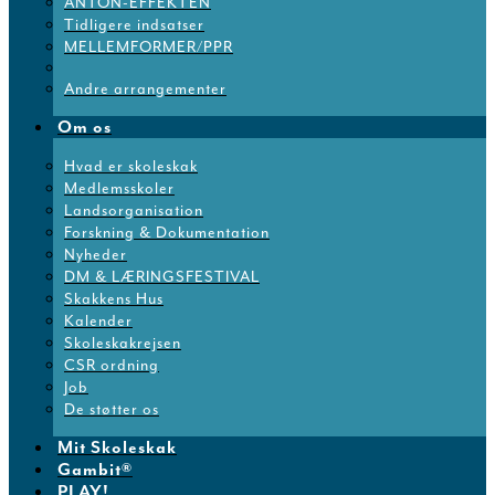
ANTON-EFFEKTEN
Tidligere indsatser
MELLEMFORMER/PPR
Andre arrangementer
Om os
Hvad er skoleskak
Medlemsskoler
Landsorganisation
Forskning & Dokumentation
Nyheder
DM & LÆRINGSFESTIVAL
Skakkens Hus
Kalender
Skoleskakrejsen
CSR ordning
Job
De støtter os
Mit Skoleskak
Gambit®
PLAY!