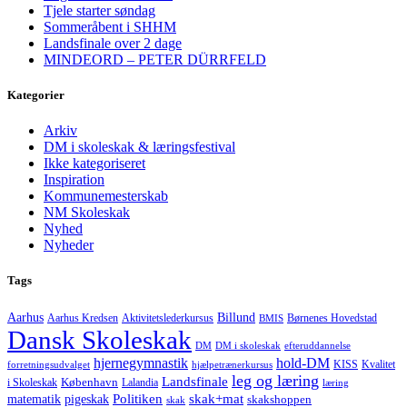
Tjele starter søndag
Sommeråbent i SHHM
Landsfinale over 2 dage
MINDEORD – PETER DÜRRFELD
Kategorier
Arkiv
DM i skoleskak & læringsfestival
Ikke kategoriseret
Inspiration
Kommunemesterskab
NM Skoleskak
Nyhed
Nyheder
Tags
Aarhus
Billund
Aktivitetslederkursus
Børnenes Hovedstad
Aarhus Kredsen
BMIS
Dansk Skoleskak
DM
DM i skoleskak
efteruddannelse
hjernegymnastik
hold-DM
forretningsudvalget
hjælpetrænerkursus
KISS
Kvalitet
leg og læring
Landsfinale
København
i Skoleskak
Lalandia
læring
Politiken
matematik
skak+mat
pigeskak
skakshoppen
skak