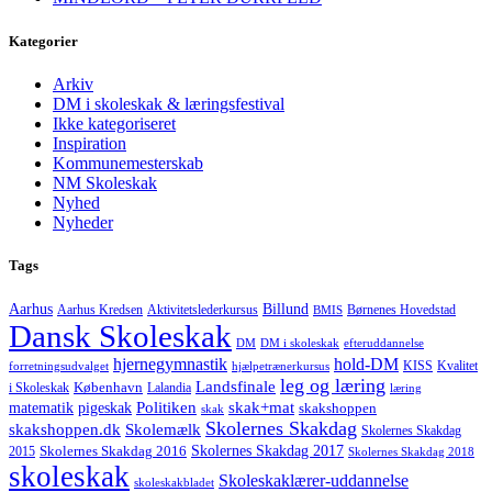
Kategorier
Arkiv
DM i skoleskak & læringsfestival
Ikke kategoriseret
Inspiration
Kommunemesterskab
NM Skoleskak
Nyhed
Nyheder
Tags
Aarhus
Billund
Aktivitetslederkursus
Børnenes Hovedstad
Aarhus Kredsen
BMIS
Dansk Skoleskak
DM
DM i skoleskak
efteruddannelse
hjernegymnastik
hold-DM
forretningsudvalget
hjælpetrænerkursus
KISS
Kvalitet
leg og læring
Landsfinale
København
i Skoleskak
Lalandia
læring
Politiken
matematik
skak+mat
pigeskak
skakshoppen
skak
Skolernes Skakdag
Skolemælk
skakshoppen.dk
Skolernes Skakdag
Skolernes Skakdag 2017
Skolernes Skakdag 2016
2015
Skolernes Skakdag 2018
skoleskak
Skoleskaklærer-uddannelse
skoleskakbladet