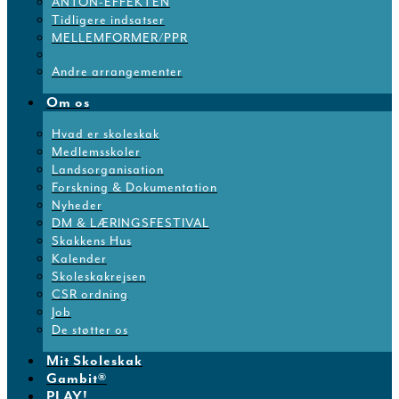
ANTON-EFFEKTEN
Tidligere indsatser
MELLEMFORMER/PPR
Andre arrangementer
Om os
Hvad er skoleskak
Medlemsskoler
Landsorganisation
Forskning & Dokumentation
Nyheder
DM & LÆRINGSFESTIVAL
Skakkens Hus
Kalender
Skoleskakrejsen
CSR ordning
Job
De støtter os
Mit Skoleskak
Gambit®
PLAY!