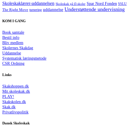
Skoleskaklærer-uddannelsen
Spar Nord Fonden
Skoleskak på Ø-skoler
SSLU
Understøttende undervisning
uddannelse
The Right Move
turnering
KOM I GANG
Book samtale
Bestil info
Bliv medlem
Skolernes Skakdag
Uddannelse
Systematisk læringsmetode
CSR Ordning
Links
Skakshoppen.dk
Mit.skoleskak.dk
PLAY!
Skakskolen.dk
Skak.dk
Privatlivspolitik
Dansk Skoleskak