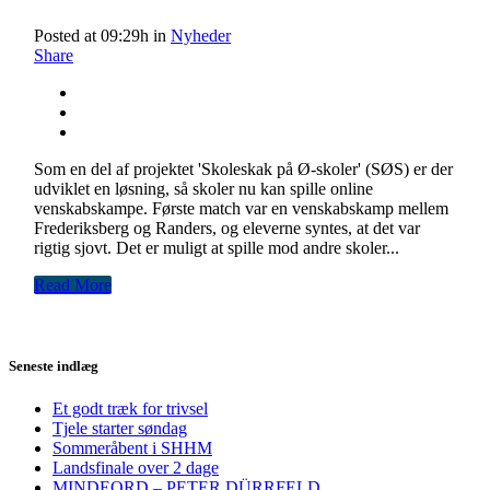
Posted at 09:29h
in
Nyheder
Share
Som en del af projektet 'Skoleskak på Ø-skoler' (SØS) er der
udviklet en løsning, så skoler nu kan spille online
venskabskampe. Første match var en venskabskamp mellem
Frederiksberg og Randers, og eleverne syntes, at det var
rigtig sjovt. Det er muligt at spille mod andre skoler...
Read More
Seneste indlæg
Et godt træk for trivsel
Tjele starter søndag
Sommeråbent i SHHM
Landsfinale over 2 dage
MINDEORD – PETER DÜRRFELD