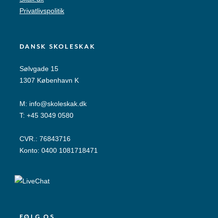
Privatlivspolitik
DANSK SKOLESKAK
Sølvgade 15
1307 København K
M:
info@skoleskak.dk
T:
+45 3049 0580
CVR.: 76843716
Konto: 0400 1081718471
FØLG OS