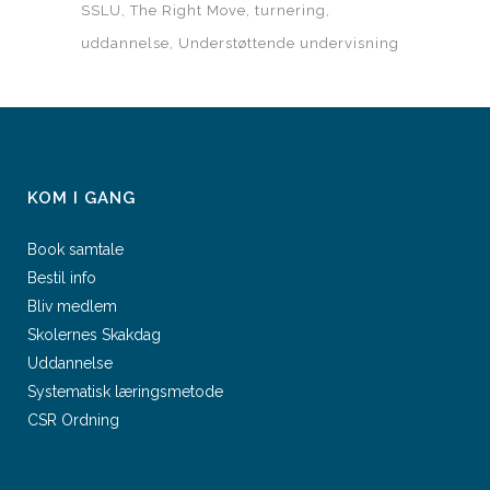
SSLU
The Right Move
turnering
uddannelse
Understøttende undervisning
KOM I GANG
Book samtale
Bestil info
Bliv medlem
Skolernes Skakdag
Uddannelse
Systematisk læringsmetode
CSR Ordning