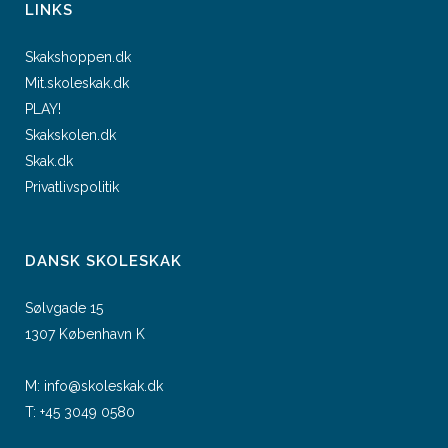
LINKS
Skakshoppen.dk
Mit.skoleskak.dk
PLAY!
Skakskolen.dk
Skak.dk
Privatlivspolitik
DANSK SKOLESKAK
Sølvgade 15
1307 København K
M:
info@skoleskak.dk
T:
+45 3049 0580