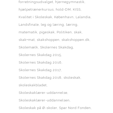
forretningsudvalget
hjernegymnastik
hjælpetrænerkursus
hold-DM
KISS
Kvalitet i Skoleskak
København
Lalandia
Landsfinale
leg og læring
læring
matematik
pigeskak
Politiken
skak
skak+mat
skakshoppen
skakshoppen.dk
Skolemælk
Skolernes Skakdag
Skolernes Skakdag 2015
Skolernes Skakdag 2016
Skolernes Skakdag 2017
Skolernes Skakdag 2018
skoleskak
skoleskakbladet
Skoleskaklærer-uddannelse
Skoleskaklærer-uddannelsen
Skoleskak på Ø-skoler
Spar Nord Fonden