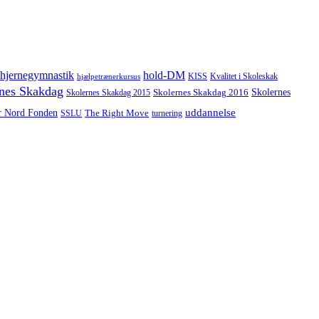
hjernegymnastik
hold-DM
hjælpetrænerkursus
KISS
Kvalitet i Skoleskak
nes Skakdag
Skolernes
Skolernes Skakdag 2016
Skolernes Skakdag 2015
uddannelse
r Nord Fonden
The Right Move
turnering
SSLU