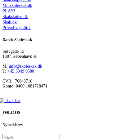
Mit.skoleskak.dk
PLAY!
Skakskolen.dk
Skak.dk
Privatlivspolitik
Dansk Skoleskak
Sølvgade 15
1307 København K
M:
info@skoleskak.dk
T:
+45 3049 0580
CVR.: 76843716
Konto: 0400 1081718471
FØLG OS
Nyhedsbrev