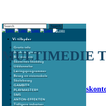
Vi tilbyder
Gratis info
MULTIMEDIE 
Book rådgivning
Bliv medlem
Skolernes Skakdag
Uddannelse
Læringsprogrammer
Besøg en visionsskole
Skolebesøg
GAMBIT®
09 feb
Ny intern på landskont
PLAYMASTER®
SMS
ANTON-EFFEKTEN
Posted at 16:12h
in
Nyheder
Tidligere indsatser
Share