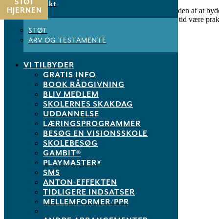
STØT
Kontakt
HJERNEN
I denne uge har vi på skoleskakkens landskontor glæden af at byde
Støt
Communication program. Hun skal det næste stykke tid være prak
STØT
Read More
ARV OG TESTAMENTE
VI TILBYDER
Seneste indlæg
GRATIS INFO
BOOK RÅDGIVNING
Et godt træk for trivsel
BLIV MEDLEM
Tjele starter søndag
SKOLERNES SKAKDAG
Sommeråbent i SHHM
UDDANNELSE
Landsfinale over 2 dage
LÆRINGSPROGRAMMER
MINDEORD – PETER DÜRRFELD
BESØG EN VISIONSSKOLE
SKOLEBESØG
Kategorier
GAMBIT®
PLAYMASTER®
Arkiv
SMS
DM i skoleskak & læringsfestival
ANTON-EFFEKTEN
Ikke kategoriseret
Inspiration
TIDLIGERE INDSATSER
Kommunemesterskab
MELLEMFORMER/PPR
NM Skoleskak
Nyhed