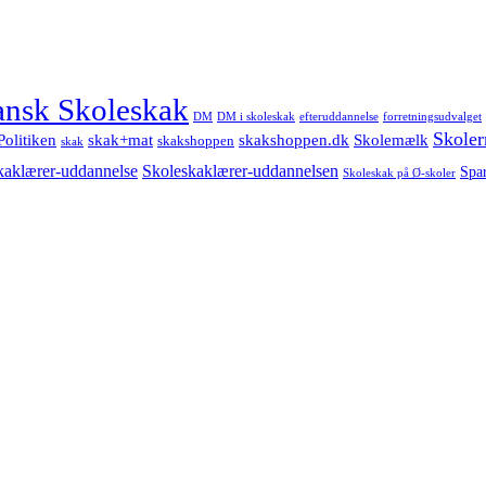
nsk Skoleskak
DM
DM i skoleskak
forretningsudvalget
efteruddannelse
Skoler
Politiken
Skolemælk
skak+mat
skakshoppen.dk
skakshoppen
skak
Skoleskaklærer-uddannelsen
kaklærer-uddannelse
Spa
Skoleskak på Ø-skoler