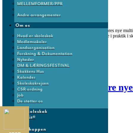
MELLEMFORMER/PPR
Andre arrangementer
Om os
Skoleskakken har i denne uge budt velkommen til vores nye multi
Hvad er skoleskak
Sjælland i Køge. Erik skal i det næste stykke tid være i praktik i
Medlemsskoler
Read More
Landsorganisation
Forskning & Dokumentation
Nyheder
DM & LÆRINGSFESTIVAL
Skakkens Hus
Kalender
Skoleskakrejsen
01 sep
Velkommen til flere nye
CSR ordning
Job
De støtter os
Posted at 13:52h
in
Nyheder
Share
Mit Skoleskak
Gambit®
PLAY!
Skakshoppen