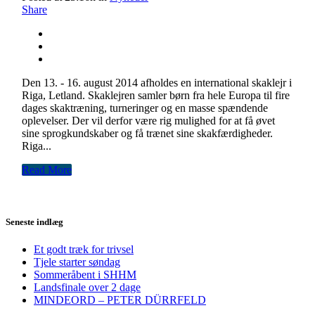
Share
Den 13. - 16. august 2014 afholdes en international skaklejr i
Riga, Letland. Skaklejren samler børn fra hele Europa til fire
dages skaktræning, turneringer og en masse spændende
oplevelser. Der vil derfor være rig mulighed for at få øvet
sine sprogkundskaber og få trænet sine skakfærdigheder.
Riga...
Read More
Seneste indlæg
Et godt træk for trivsel
Tjele starter søndag
Sommeråbent i SHHM
Landsfinale over 2 dage
MINDEORD – PETER DÜRRFELD