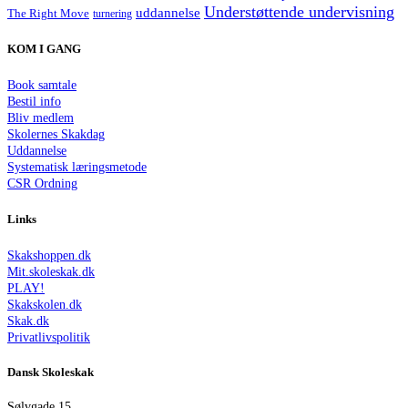
Understøttende undervisning
uddannelse
The Right Move
turnering
KOM I GANG
Book samtale
Bestil info
Bliv medlem
Skolernes Skakdag
Uddannelse
Systematisk læringsmetode
CSR Ordning
Links
Skakshoppen.dk
Mit.skoleskak.dk
PLAY!
Skakskolen.dk
Skak.dk
Privatlivspolitik
Dansk Skoleskak
Sølvgade 15