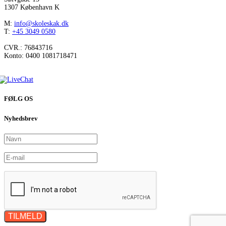
1307 København K
M:
info@skoleskak.dk
T:
+45 3049 0580
CVR.: 76843716
Konto: 0400 1081718471
FØLG OS
Nyhedsbrev