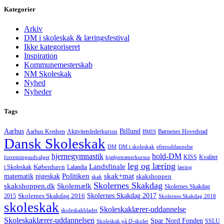
Kategorier
Arkiv
DM i skoleskak & læringsfestival
Ikke kategoriseret
Inspiration
Kommunemesterskab
NM Skoleskak
Nyhed
Nyheder
Tags
Aarhus
Billund
Aktivitetslederkursus
Børnenes Hovedstad
Aarhus Kredsen
BMIS
Dansk Skoleskak
DM
DM i skoleskak
efteruddannelse
hjernegymnastik
hold-DM
forretningsudvalget
hjælpetrænerkursus
KISS
Kvalitet
leg og læring
Landsfinale
København
i Skoleskak
Lalandia
læring
Politiken
matematik
skak+mat
pigeskak
skakshoppen
skak
Skolernes Skakdag
Skolemælk
skakshoppen.dk
Skolernes Skakdag
Skolernes Skakdag 2017
Skolernes Skakdag 2016
2015
Skolernes Skakdag 2018
skoleskak
Skoleskaklærer-uddannelse
skoleskakbladet
Skoleskaklærer-uddannelsen
Spar Nord Fonden
Skoleskak på Ø-skoler
SSLU