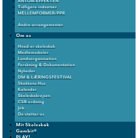
ANTON-EFFEKTEN
Tidligere indsatser
MELLEMFORMER/PPR
Andre arrangementer
Om os
Hvad er skoleskak
Medlemsskoler
Landsorganisation
Forskning & Dokumentation
Nyheder
DM & LÆRINGSFESTIVAL
Skakkens Hus
Kalender
Skoleskakrejsen
CSR ordning
Job
De støtter os
Mit Skoleskak
Gambit®
PLAY!