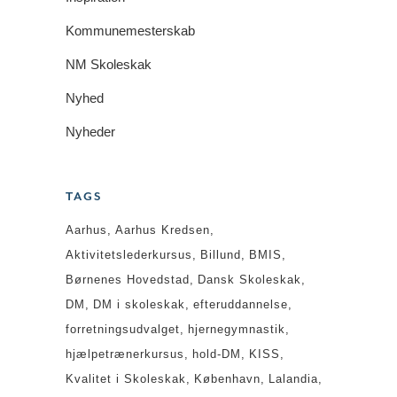
Kommunemesterskab
NM Skoleskak
Nyhed
Nyheder
TAGS
Aarhus
Aarhus Kredsen
Aktivitetslederkursus
Billund
BMIS
Børnenes Hovedstad
Dansk Skoleskak
DM
DM i skoleskak
efteruddannelse
forretningsudvalget
hjernegymnastik
hjælpetrænerkursus
hold-DM
KISS
Kvalitet i Skoleskak
København
Lalandia