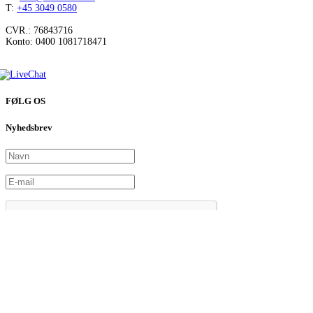
T:
+45 3049 0580
CVR.: 76843716
Konto: 0400 1081718471
FØLG OS
Nyhedsbrev
© Copyright Dansk Skoleskak
Live Chat