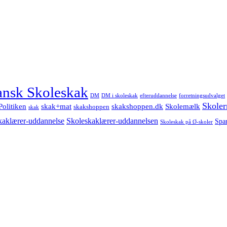
nsk Skoleskak
DM
DM i skoleskak
forretningsudvalget
efteruddannelse
Skoler
Politiken
Skolemælk
skak+mat
skakshoppen.dk
skakshoppen
skak
Skoleskaklærer-uddannelsen
kaklærer-uddannelse
Spa
Skoleskak på Ø-skoler