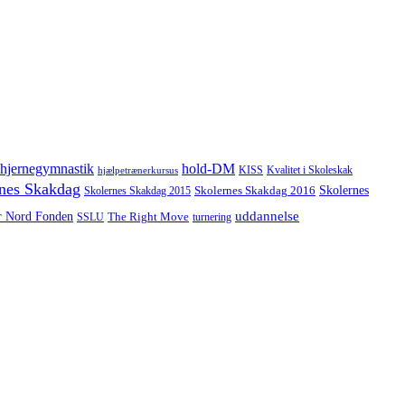
hjernegymnastik
hold-DM
hjælpetrænerkursus
KISS
Kvalitet i Skoleskak
nes Skakdag
Skolernes
Skolernes Skakdag 2016
Skolernes Skakdag 2015
uddannelse
r Nord Fonden
The Right Move
turnering
SSLU