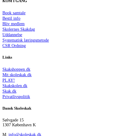
KOM I GANG
Book samtale
Bestil info
Bliv medlem
Skolernes Skakdag
Uddannelse
Systematisk læringsmetode
CSR Ordning
Links
Skakshoppen.dk
Mit.skoleskak.dk
PLAY!
Skakskolen.dk
Skak.dk
Privatlivspolitik
Dansk Skoleskak
Sølvgade 15
1307 København K
M:
info@skoleskak.dk