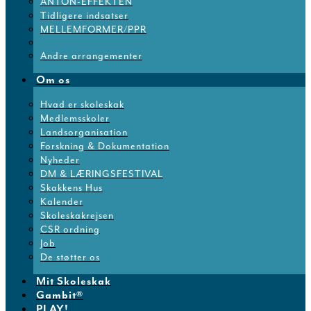
ANTON-EFFEKTEN
Tidligere indsatser
MELLEMFORMER/PPR
Andre arrangementer
Om os
Hvad er skoleskak
Medlemsskoler
Landsorganisation
Forskning & Dokumentation
Nyheder
DM & LÆRINGSFESTIVAL
Skakkens Hus
Kalender
Skoleskakrejsen
CSR ordning
Job
De støtter os
Mit Skoleskak
Gambit®
PLAY!