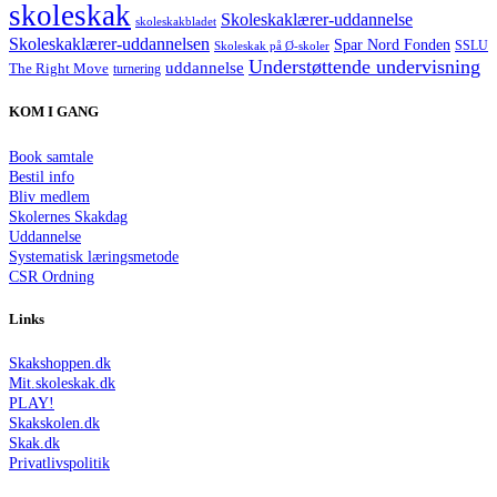
skoleskak
Skoleskaklærer-uddannelse
skoleskakbladet
Skoleskaklærer-uddannelsen
Spar Nord Fonden
Skoleskak på Ø-skoler
SSLU
Understøttende undervisning
uddannelse
The Right Move
turnering
KOM I GANG
Book samtale
Bestil info
Bliv medlem
Skolernes Skakdag
Uddannelse
Systematisk læringsmetode
CSR Ordning
Links
Skakshoppen.dk
Mit.skoleskak.dk
PLAY!
Skakskolen.dk
Skak.dk
Privatlivspolitik