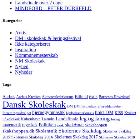
Landsfinale over 2 dage
MINDEORD – PETER DÜRRFELD
Kategorier
Arkiv
DM i skoleskak & læringsfestival
Ikke kategoriseret
Inspiration
Kommunemesterskab
NM Skoleskak
Nyhed
Nyheder
Tags
Aarhus
Billund
Aktivitetslederkursus
Børnenes Hovedstad
Aarhus Kredsen
BMIS
Dansk Skoleskak
DM
DM i skoleskak
efteruddannelse
hjernegymnastik
hold-DM
forretningsudvalget
hjælpetrænerkursus
KISS
Kvalitet
leg og læring
Landsfinale
København
i Skoleskak
Lalandia
læring
Politiken
matematik
skak+mat
pigeskak
skakshoppen
skak
Skolernes Skakdag
Skolemælk
skakshoppen.dk
Skolernes Skakdag
Skolernes Skakdag 2017
Skolernes Skakdag 2016
2015
Skolernes Skakdag 2018