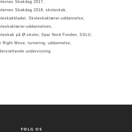
olernes Skakdag 2017
olernes Skakdag 2018
skoleskak
oleskakbladet
Skoleskaklærer-uddannelse
oleskaklærer-uddannelsen
oleskak på Ø-skoler
Spar Nord Fonden
SSLU
e Right Move
turnering
uddannelse
derstøttende undervisning
FØLG OS