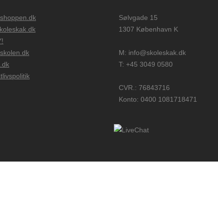
shoppen.dk
Sølvgade 15
skoleskak.dk
1307 København K
!
skolen.dk
M:
info@skoleskak.dk
.dk
T:
+45 3049 0580
tlivspolitik
CVR.: 76843716
Konto: 0400 1081718471
© Copyright Dansk Skoleskak