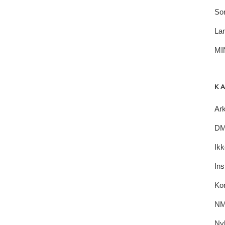
So
Lan
MI
K
Ark
DM 
Ikk
Ins
Ko
NM
Ny