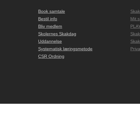
Book samtale
Skak
Bestil info
Mit.
Bliv medlem
PLAY
Skolernes Skakdag
Skak
Uddannelse
Skak
Systematisk læringsmetode
Priva
CSR Ordning
Live Chat