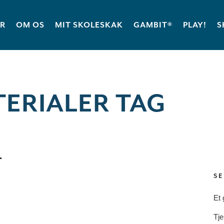
ER
OM OS
MIT SKOLESKAK
GAMBIT®
PLAY!
S
ERIALER TAG
T
SE
Et 
Tje