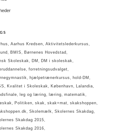
heder
GS
rhus
Aarhus Kredsen
Aktivitetslederkursus
lund
BMIS
Børnenes Hovedstad
nsk Skoleskak
DM
DM i skoleskak
teruddannelse
forretningsudvalget
ernegymnastik
hjælpetrænerkursus
hold-DM
SS
Kvalitet i Skoleskak
København
Lalandia
ndsfinale
leg og læring
læring
matematik
geskak
Politiken
skak
skak+mat
skakshoppen
akshoppen.dk
Skolemælk
Skolernes Skakdag
olernes Skakdag 2015
olernes Skakdag 2016