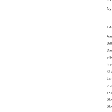
Ny
TA
Aa
Bil
Da
ef
hj
KI
La
pi
sk
Sk
Sk