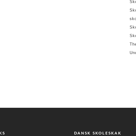
Sk
Sk
sk
Sk
Sk
Th
Un
KS
DANSK SKOLESKAK