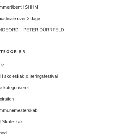
mmeråbent i SHHM
dsfinale over 2 dage
NDEORD – PETER DÜRRFELD
ATEGORIER
iv
i skoleskak & læringsfestival
e kategoriseret
piration
mmunemesterskab
 Skoleskak
hed