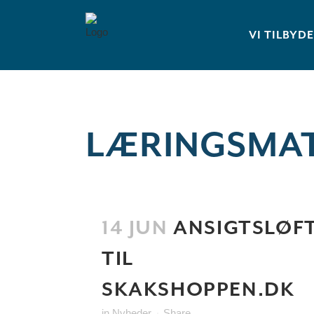
VI TILBYD
LÆRINGSMAT
14 JUN
ANSIGTSLØF
TIL
SKAKSHOPPEN.DK
in
Nyheder
Share