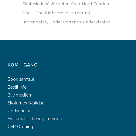
Skoleskak på Ø-skoler
Spar Nord Fonden
SSLU
The Right Move
turnering
uddannelse
Understøttende undervisning
KOM I GANG
Book samtale
Bestil info
Bliv medlem
Skolernes Skakdag
Uddannelse
Systematisk læringsmetode
CSR Ordning