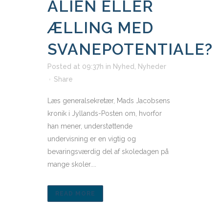
ALIEN ELLER
ÆLLING MED
SVANEPOTENTIALE?
Posted at 09:37h
in
Nyhed
,
Nyheder
Share
Læs generalsekretær, Mads Jacobsens
kronik i Jyllands-Posten om, hvorfor
han mener, understøttende
undervisning er en vigtig og
bevaringsværdig del af skoledagen på
mange skoler....
READ MORE