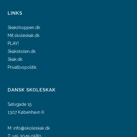
LINKS
Skakshoppen.dk
Mit.skoleskak.dk
PLAY!
Skakskolen.dk
Skak.dk
Privatlivspolitik
DANSK SKOLESKAK
Sølvgade 15
1307 København K
M:
info@skoleskak.dk
T:
+45 3049 0580