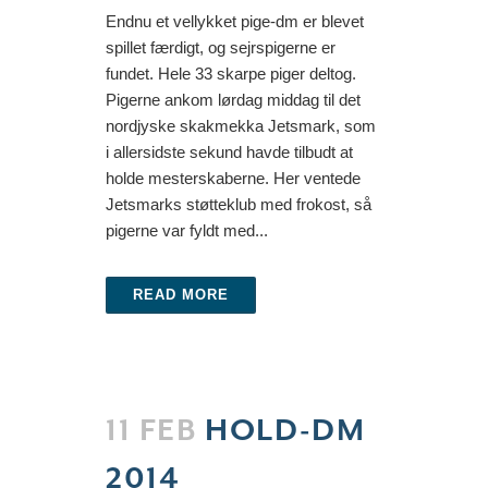
Endnu et vellykket pige-dm er blevet
spillet færdigt, og sejrspigerne er
fundet. Hele 33 skarpe piger deltog.
Pigerne ankom lørdag middag til det
nordjyske skakmekka Jetsmark, som
i allersidste sekund havde tilbudt at
holde mesterskaberne. Her ventede
Jetsmarks støtteklub med frokost, så
pigerne var fyldt med...
READ MORE
11 FEB
HOLD-DM
2014