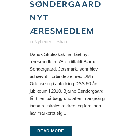
SØNDERGAARD
NYT
ÆRESMEDLEM
in
Nyheder
Share
Dansk Skoleskak har fået nyt
æresmedlem. Æren tilfaldt Bjarne
Søndergaard, Jetsmark, som blev
udnævnt i forbindelse med DM i
Odense og i anledning DSS 50-års
jubilæum i 2010. Bjarne Søndergaard
får titlen på baggrund af en mangeårig
indsats i skoleskakken, og fordi han
har markeret sig...
READ MORE