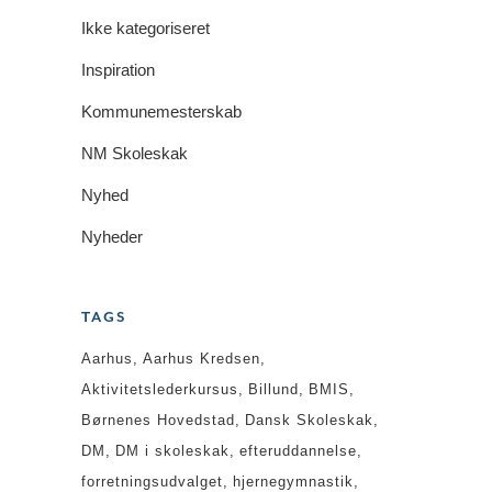
Ikke kategoriseret
Inspiration
Kommunemesterskab
NM Skoleskak
Nyhed
Nyheder
TAGS
Aarhus
Aarhus Kredsen
Aktivitetslederkursus
Billund
BMIS
Børnenes Hovedstad
Dansk Skoleskak
DM
DM i skoleskak
efteruddannelse
forretningsudvalget
hjernegymnastik