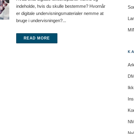
indeholde, hvis du skulle bestemme? Hvornår
So
er digitale undervisningsmaterialer nemme at
Lan
bruge i undervisningen?...
MI
READ MORE
K
Ark
DM 
Ikk
Ins
Ko
NM
Ny