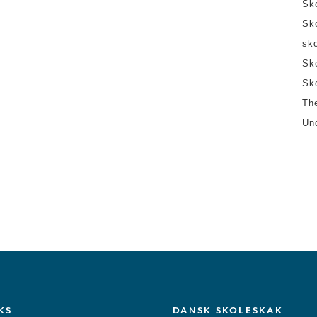
Sk
Sk
sk
Sk
Sk
Th
Un
KS
DANSK SKOLESKAK