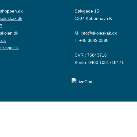
shoppen.dk
Sølvgade 15
skoleskak.dk
1307 København K
!
skolen.dk
M:
info@skoleskak.dk
.dk
T:
+45 3049 0580
tlivspolitik
CVR.: 76843716
Konto: 0400 1081718471
© Copyright Dansk Skoleskak