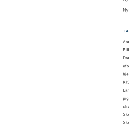
Ny
TA
Aa
Bil
Da
ef
hj
KI
La
pi
sk
Sk
Sk