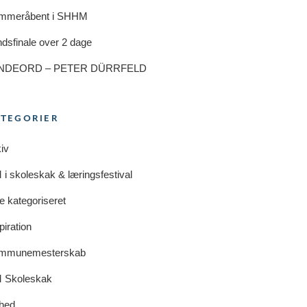
mmeråbent i SHHM
dsfinale over 2 dage
NDEORD – PETER DÜRRFELD
ATEGORIER
iv
i skoleskak & læringsfestival
e kategoriseret
piration
mmunemesterskab
 Skoleskak
hed