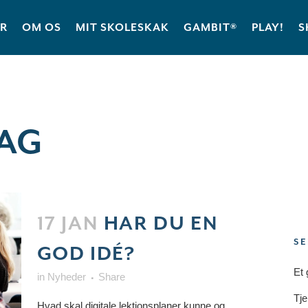
ER
OM OS
MIT SKOLESKAK
GAMBIT®
PLAY!
S
TAG
17 JAN
HAR DU EN
SE
GOD IDÉ?
Et 
in
Nyheder
Share
Tje
Hvad skal digitale lektionsplaner kunne og