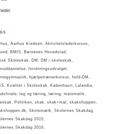
heder
GS
rhus
Aarhus Kredsen
Aktivitetslederkursus
lund
BMIS
Børnenes Hovedstad
nsk Skoleskak
DM
DM i skoleskak
teruddannelse
forretningsudvalget
ernegymnastik
hjælpetrænerkursus
hold-DM
SS
Kvalitet i Skoleskak
København
Lalandia
ndsfinale
leg og læring
læring
matematik
geskak
Politiken
skak
skak+mat
skakshoppen
akshoppen.dk
Skolemælk
Skolernes Skakdag
olernes Skakdag 2015
olernes Skakdag 2016