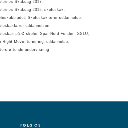
olernes Skakdag 2017
olernes Skakdag 2018
skoleskak
oleskakbladet
Skoleskaklærer-uddannelse
oleskaklærer-uddannelsen
oleskak på Ø-skoler
Spar Nord Fonden
SSLU
e Right Move
turnering
uddannelse
derstøttende undervisning
FØLG OS