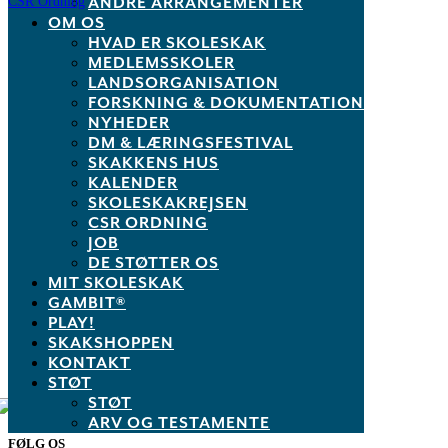
ANDRE ARRANGEMENTER
CSR Ordning
OM OS
Links
HVAD ER SKOLESKAK
MEDLEMSSKOLER
Skakshoppen.dk
LANDSORGANISATION
Mit.skoleskak.dk
FORSKNING & DOKUMENTATION
PLAY!
NYHEDER
Skakskolen.dk
DM & LÆRINGSFESTIVAL
Skak.dk
SKAKKENS HUS
Privatlivspolitik
KALENDER
SKOLESKAKREJSEN
Dansk Skoleskak
CSR ORDNING
JOB
Sølvgade 15
DE STØTTER OS
1307 København K
MIT SKOLESKAK
M:
info@skoleskak.dk
GAMBIT®
T:
+45 3049 0580
PLAY!
SKAKSHOPPEN
CVR.: 76843716
Konto: 0400 1081718471
KONTAKT
STØT
STØT
ARV OG TESTAMENTE
FØLG OS