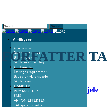
Vi tilbyder
Gratis info
FORFATTER T
Book rådgivning
Bliv medlem
Skolernes Skakdag
Uddannelse
Læringsprogrammer
Besøg en visionsskole
Skolebesøg
GAMBIT®
05 okt
Gratis camp på Tjele
PLAYMASTER®
SMS
ANTON-EFFEKTEN
Posted at 11:40h
in
Nyheder
Tidligere indsatser
Share