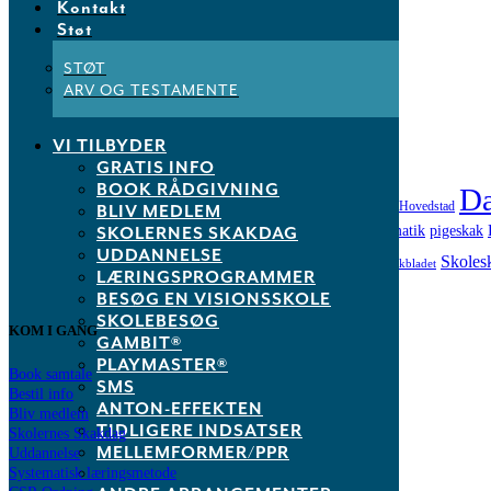
Kontakt
Ikke kategoriseret
Inspiration
Støt
Kommunemesterskab
NM Skoleskak
STØT
Nyhed
ARV OG TESTAMENTE
Nyheder
VI TILBYDER
Tags
GRATIS INFO
BOOK RÅDGIVNING
Da
Aarhus
Billund
Aktivitetslederkursus
Børnenes Hovedstad
Aarhus Kredsen
BMIS
BLIV MEDLEM
leg og læring
Landsfinale
matematik
SKOLERNES SKAKDAG
pigeskak
København
Lalandia
læring
skoleskak
UDDANNELSE
Skoles
Skakdag 2017
Skolernes Skakdag 2018
skoleskakbladet
LÆRINGSPROGRAMMER
Understøttende undervisning
BESØG EN VISIONSSKOLE
SKOLEBESØG
KOM I GANG
GAMBIT®
PLAYMASTER®
Book samtale
SMS
Bestil info
ANTON-EFFEKTEN
Bliv medlem
TIDLIGERE INDSATSER
Skolernes Skakdag
MELLEMFORMER/PPR
Uddannelse
Systematisk læringsmetode