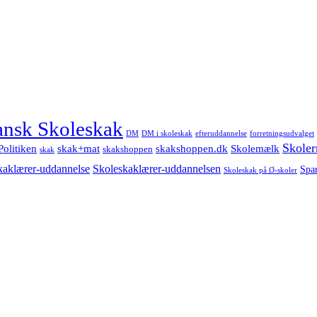
nsk Skoleskak
DM
DM i skoleskak
forretningsudvalget
efteruddannelse
Skoler
Politiken
Skolemælk
skak+mat
skakshoppen.dk
skakshoppen
skak
Skoleskaklærer-uddannelsen
kaklærer-uddannelse
Spa
Skoleskak på Ø-skoler