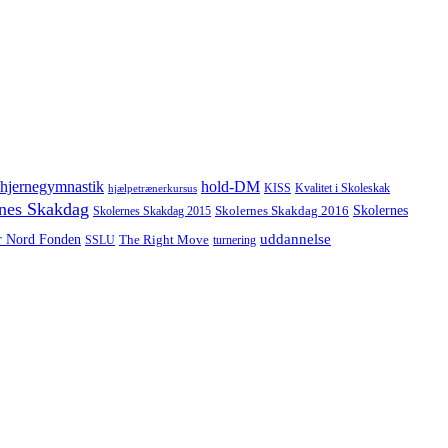
hjernegymnastik
hold-DM
hjælpetrænerkursus
KISS
Kvalitet i Skoleskak
nes Skakdag
Skolernes
Skolernes Skakdag 2016
Skolernes Skakdag 2015
uddannelse
r Nord Fonden
The Right Move
turnering
SSLU