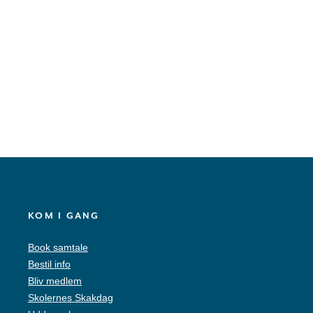
KOM I GANG
Book samtale
Bestil info
Bliv medlem
Skolernes Skakdag