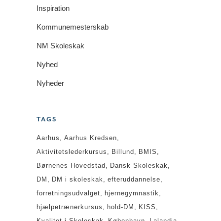
Inspiration
Kommunemesterskab
NM Skoleskak
Nyhed
Nyheder
TAGS
Aarhus
Aarhus Kredsen
Aktivitetslederkursus
Billund
BMIS
Børnenes Hovedstad
Dansk Skoleskak
DM
DM i skoleskak
efteruddannelse
forretningsudvalget
hjernegymnastik
hjælpetrænerkursus
hold-DM
KISS
Kvalitet i Skoleskak
København
Lalandia