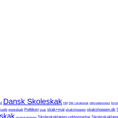
Dansk Skoleskak
ad
DM
DM i skoleskak
efteruddannelse
forre
Politiken
atik
pigeskak
skak+mat
skakshoppen.dk
skakshoppen
skak
eskak
Skoleskaklær
Skoleskaklærer-uddannelse
skoleskakbladet