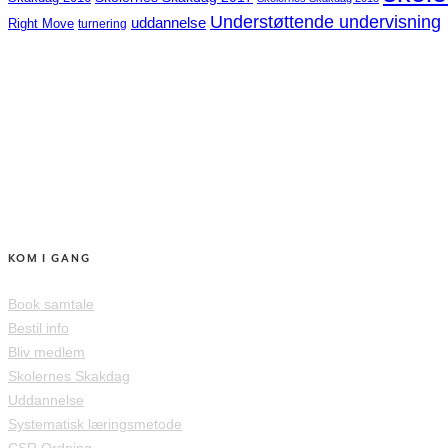
Understøttende undervisning
uddannelse
Right Move
turnering
KOM I GANG
Book samtale
Bestil info
Bliv medlem
Skolernes Skakdag
Uddannelse
Systematisk læringsmetode
CSR Ordning