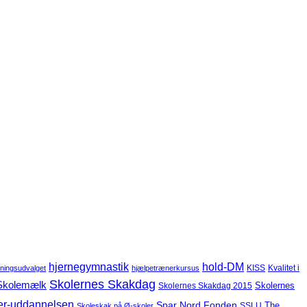
hjernegymnastik
hold-DM
KISS
Kvalitet i
tningsudvalget
hjælpetrænerkursus
Skolernes Skakdag
Skolemælk
Skolernes
Skolernes Skakdag 2015
er-uddannelsen
Spar Nord Fonden
The
SSLU
Skoleskak på Ø-skoler