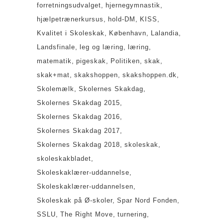
forretningsudvalget
hjernegymnastik
hjælpetrænerkursus
hold-DM
KISS
Kvalitet i Skoleskak
København
Lalandia
Landsfinale
leg og læring
læring
matematik
pigeskak
Politiken
skak
skak+mat
skakshoppen
skakshoppen.dk
Skolemælk
Skolernes Skakdag
Skolernes Skakdag 2015
Skolernes Skakdag 2016
Skolernes Skakdag 2017
Skolernes Skakdag 2018
skoleskak
skoleskakbladet
Skoleskaklærer-uddannelse
Skoleskaklærer-uddannelsen
Skoleskak på Ø-skoler
Spar Nord Fonden
SSLU
The Right Move
turnering