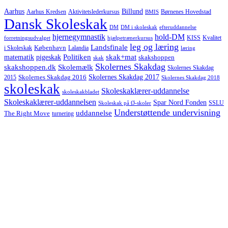
Aarhus
Billund
Aktivitetslederkursus
Børnenes Hovedstad
Aarhus Kredsen
BMIS
Dansk Skoleskak
DM
DM i skoleskak
efteruddannelse
hjernegymnastik
hold-DM
forretningsudvalget
hjælpetrænerkursus
KISS
Kvalitet
leg og læring
Landsfinale
København
i Skoleskak
Lalandia
læring
Politiken
matematik
skak+mat
pigeskak
skakshoppen
skak
Skolernes Skakdag
Skolemælk
skakshoppen.dk
Skolernes Skakdag
Skolernes Skakdag 2017
Skolernes Skakdag 2016
2015
Skolernes Skakdag 2018
skoleskak
Skoleskaklærer-uddannelse
skoleskakbladet
Skoleskaklærer-uddannelsen
Spar Nord Fonden
Skoleskak på Ø-skoler
SSLU
Understøttende undervisning
uddannelse
The Right Move
turnering