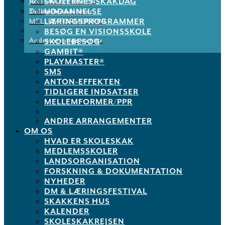
SKOLERNES SKAKDAG
ANTON-EFFEKTEN
Job
UDDANNELSE
Tidligere indsatser
De støtter os
LÆRINGSPROGRAMMER
MELLEMFORMER/PPR
BESØG EN VISIONSSKOLE
Andre arrangementer
SKOLEBESØG
GAMBIT®
PLAYMASTER®
SMS
ANTON-EFFEKTEN
TIDLIGERE INDSATSER
MELLEMFORMER/PPR
ANDRE ARRANGEMENTER
OM OS
HVAD ER SKOLESKAK
MEDLEMSSKOLER
LANDSORGANISATION
FORSKNING & DOKUMENTATION
NYHEDER
DM & LÆRINGSFESTIVAL
SKAKKENS HUS
KALENDER
SKOLESKAKREJSEN