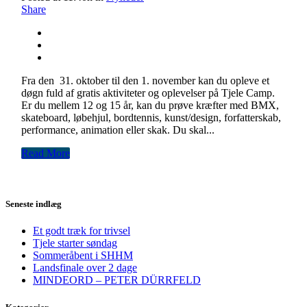
Share
Fra den 31. oktober til den 1. november kan du opleve et
døgn fuld af gratis aktiviteter og oplevelser på Tjele Camp.
Er du mellem 12 og 15 år, kan du prøve kræfter med BMX,
skateboard, løbehjul, bordtennis, kunst/design, forfatterskab,
performance, animation eller skak. Du skal...
Read More
Seneste indlæg
Et godt træk for trivsel
Tjele starter søndag
Sommeråbent i SHHM
Landsfinale over 2 dage
MINDEORD – PETER DÜRRFELD