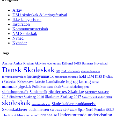
Kategorier
Arkiv
DM i skoleskak & læringsfestival
Ikke kategoriseret
Inspiration
Kommunemesterskab
NM Skoleskak
Nyhed
Nyheder
Tags
Aarhus
Billund
Aktivitetslederkursus
Børnenes Hovedstad
Aarhus Kredsen
BMIS
Dansk Skoleskak
DM
DM i skoleskak
efteruddannelse
hjernegymnastik
hold-DM
forretningsudvalget
hjælpetrænerkursus
KISS
Kvalitet
leg og læring
Landsfinale
København
i Skoleskak
Lalandia
læring
Politiken
matematik
skak+mat
pigeskak
skakshoppen
skak
Skolernes Skakdag
Skolemælk
skakshoppen.dk
Skolernes Skakdag
Skolernes Skakdag 2017
Skolernes Skakdag 2016
2015
Skolernes Skakdag 2018
skoleskak
Skoleskaklærer-uddannelse
skoleskakbladet
Skoleskaklærer-uddannelsen
Spar Nord Fonden
Skoleskak på Ø-skoler
SSLU
Understøttende undervisning
uddannelse
The Right Move
turnering