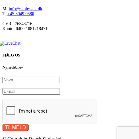
M:
info@skoleskak.dk
T:
+45 3049 0580
CVR.: 76843716
Konto: 0400 1081718471
FØLG OS
Nyhedsbrev
© Copyright Dansk Skoleskak