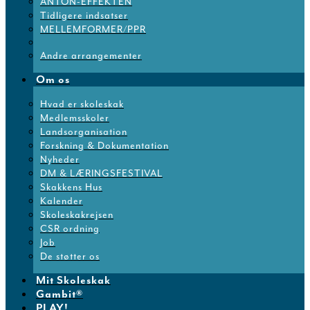
ANTON-EFFEKTEN
Tidligere indsatser
MELLEMFORMER/PPR
Andre arrangementer
Om os
Hvad er skoleskak
Medlemsskoler
Landsorganisation
Forskning & Dokumentation
Nyheder
DM & LÆRINGSFESTIVAL
Skakkens Hus
Kalender
Skoleskakrejsen
CSR ordning
Job
De støtter os
Mit Skoleskak
Gambit®
PLAY!