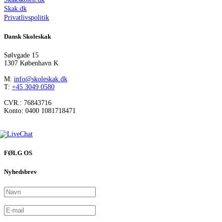
Skak.dk
Privatlivspolitik
Dansk Skoleskak
Sølvgade 15
1307 København K
M:
info@skoleskak.dk
T:
+45 3049 0580
CVR.: 76843716
Konto: 0400 1081718471
FØLG OS
Nyhedsbrev