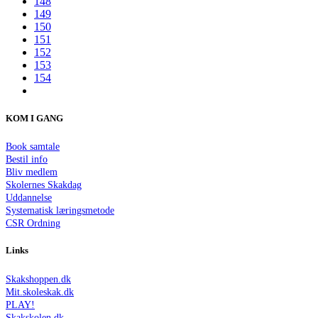
148
149
150
151
152
153
154
KOM I GANG
Book samtale
Bestil info
Bliv medlem
Skolernes Skakdag
Uddannelse
Systematisk læringsmetode
CSR Ordning
Links
Skakshoppen.dk
Mit.skoleskak.dk
PLAY!
Skakskolen.dk