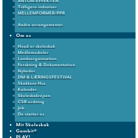
ANTON-EFFEKTEN
Tidligere indsatser
MELLEMFORMER/PPR
Andre arrangementer
Om os
Hvad er skoleskak
Medlemsskoler
Landsorganisation
Forskning & Dokumentation
Nyheder
DM & LÆRINGSFESTIVAL
Skakkens Hus
Kalender
Skoleskakrejsen
CSR ordning
Job
De støtter os
Mit Skoleskak
Gambit®
PLAY!