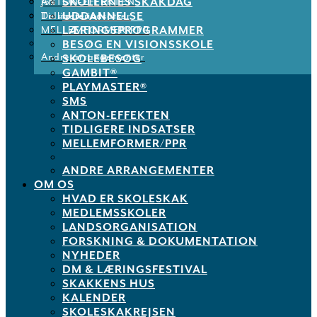
SKOLERNES SKAKDAG
ANTON-EFFEKTEN
Job
UDDANNELSE
Tidligere indsatser
De støtter os
LÆRINGSPROGRAMMER
MELLEMFORMER/PPR
BESØG EN VISIONSSKOLE
Andre arrangementer
SKOLEBESØG
GAMBIT®
PLAYMASTER®
SMS
ANTON-EFFEKTEN
TIDLIGERE INDSATSER
MELLEMFORMER/PPR
ANDRE ARRANGEMENTER
OM OS
HVAD ER SKOLESKAK
MEDLEMSSKOLER
LANDSORGANISATION
FORSKNING & DOKUMENTATION
NYHEDER
DM & LÆRINGSFESTIVAL
SKAKKENS HUS
KALENDER
SKOLESKAKREJSEN