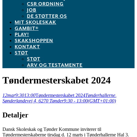
CSR ORDNING
JOB
DE STØTTER OS
MIT SKOLESKAK
GAMBIT®
PLAY!
SKAKSHOPPEN
KONTAKT
STØT
STØT
ARV OG TESTAMENTE
Tøndermesterskabet 2024
12
mar
9:30
13:00
Tøndermesterskabet 2024
Tønderhallerne
,
Sønderlandevej 4, 6270 Tønder
9:30 - 13:00
(GMT+01:00)
Detaljer
Dansk Skoleskak og Tønder Kommune inviterer til
Tøndermesterskaberne tirsdag d. 12 marts i Tønderhallerne Hal 3.