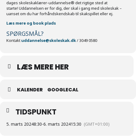
dages skoleskaklærer-uddannelse® det rigtige sted at
starte! Uddannelsen er for dig, der skal i gang med skoleskak –
uanset om du har forhåndskendskab til skakspillet eller ej.
Læs mere og book plads
SPØRGSMÅL?
Kontakt
uddannelse@skoleskak.dk
/ 3049 0580
LÆS MERE HER
KALENDER
GOOGLECAL
TIDSPUNKT
5. marts 2024
8:30
-
6. marts 2024
15:30
(GMT+01:00)