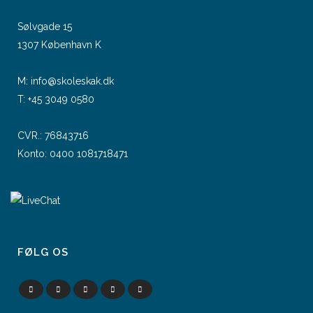
Sølvgade 15
1307 København K
M:
info@skoleskak.dk
T:
+45 3049 0580
CVR.: 76843716
Konto: 0400 1081718471
FØLG OS