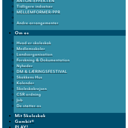
ANTON-EFFEKTEN
Tidligere indsatser
MELLEMFORMER/PPR
Andre arrangementer
Om os
Hvad er skoleskak
Medlemsskoler
Landsorganisation
Forskning & Dokumentation
Nyheder
DM & LÆRINGSFESTIVAL
Skakkens Hus
Kalender
Skoleskakrejsen
CSR ordning
Job
De støtter os
Mit Skoleskak
Gambit®
PLAY!