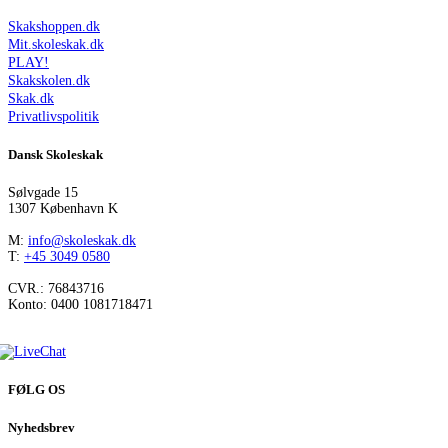
Skakshoppen.dk
Mit.skoleskak.dk
PLAY!
Skakskolen.dk
Skak.dk
Privatlivspolitik
Dansk Skoleskak
Sølvgade 15
1307 København K
M:
info@skoleskak.dk
T:
+45 3049 0580
CVR.: 76843716
Konto: 0400 1081718471
FØLG OS
Nyhedsbrev