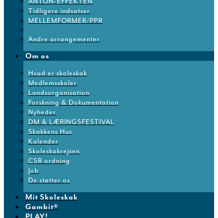
ANTON-EFFEKTEN
Tidligere indsatser
MELLEMFORMER/PPR
Andre arrangementer
Om os
Hvad er skoleskak
Medlemsskoler
Landsorganisation
Forskning & Dokumentation
Nyheder
DM & LÆRINGSFESTIVAL
Skakkens Hus
Kalender
Skoleskakrejsen
CSR ordning
Job
De støtter os
Mit Skoleskak
Gambit®
PLAY!