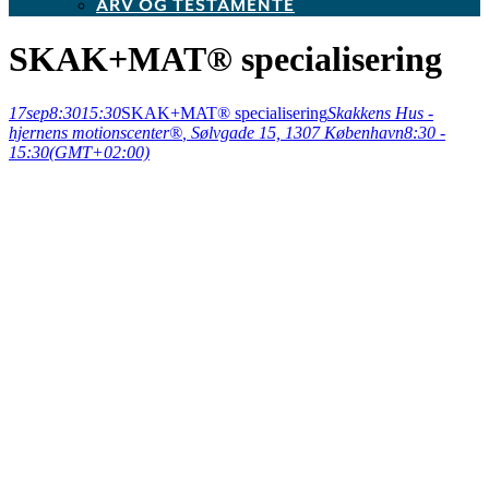
ARV OG TESTAMENTE
SKAK+MAT® specialisering
17
sep
8:30
15:30
SKAK+MAT® specialisering
Skakkens Hus -
hjernens motionscenter®
, Sølvgade 15, 1307 København
8:30 -
15:30
(GMT+02:00)