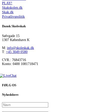
PLAY!
Skakskolen.dk
Skak.dk
Privatlivspolitik
Dansk Skoleskak
Sølvgade 15
1307 København K
M:
info@skoleskak.dk
T:
+45 3049 0580
CVR.: 76843716
Konto: 0400 1081718471
FØLG OS
Nyhedsbrev