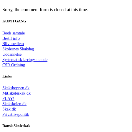
Sorry, the comment form is closed at this time.
KOM I GANG
Book samtale
Bestil info
Bliv medlem
Skolernes Skakdag
Uddannelse
Systematisk læringsmetode
CSR Ordning
Links
Skakshoppen.dk
Mit.skoleskak.dk
PLAY!
Skakskolen.dk
Skak.dk
Privatlivspolitik
Dansk Skoleskak