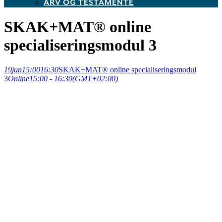
ARV OG TESTAMENTE
SKAK+MAT® online
specialiseringsmodul 3
19
jun
15:00
16:30
SKAK+MAT® online specialiseringsmodul
3
Online
15:00 - 16:30
(GMT+02:00)