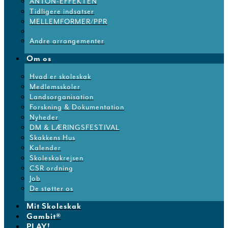
ANTON-EFFEKTEN
Tidligere indsatser
MELLEMFORMER/PPR
Andre arrangementer
Om os
Hvad er skoleskak
Medlemsskoler
Landsorganisation
Forskning & Dokumentation
Nyheder
DM & LÆRINGSFESTIVAL
Skakkens Hus
Kalender
Skoleskakrejsen
CSR ordning
Job
De støtter os
Mit Skoleskak
Gambit®
PLAY!