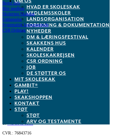
OM OS
Bestil info
HVAD ER SKOLESKAK
Bliv medlem
MEDLEMSSKOLER
Skolernes Skakdag
LANDSORGANISATION
Uddannelse
FORSKNING & DOKUMENTATION
Systematisk læringsmetode
NYHEDER
CSR Ordning
DM & LÆRINGSFESTIVAL
Links
SKAKKENS HUS
KALENDER
Skakshoppen.dk
SKOLESKAKREJSEN
Mit.skoleskak.dk
CSR ORDNING
PLAY!
JOB
Skakskolen.dk
DE STØTTER OS
Skak.dk
MIT SKOLESKAK
Privatlivspolitik
GAMBIT®
PLAY!
Dansk Skoleskak
SKAKSHOPPEN
KONTAKT
Sølvgade 15
STØT
1307 København K
STØT
M:
info@skoleskak.dk
ARV OG TESTAMENTE
T:
+45 3049 0580
CVR.: 76843716