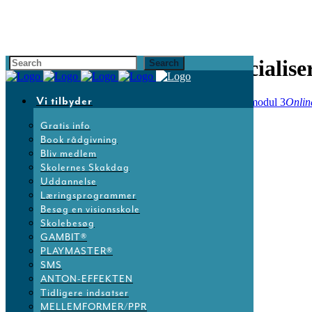
SKAK+MAT® online specialise
Vi tilbyder
02
dec
15:00
16:30
SKAK+MAT® online specialiseringsmodul 3
Onlin
Gratis info
Book rådgivning
Bliv medlem
Skolernes Skakdag
Uddannelse
Læringsprogrammer
Besøg en visionsskole
Skolebesøg
GAMBIT®
PLAYMASTER®
SMS
ANTON-EFFEKTEN
Tidligere indsatser
MELLEMFORMER/PPR