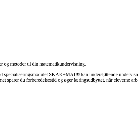
 og metoder til din matematikundervisning.
ed specialiseringsmodulet SKAK+MAT® kan understøttende undervisning
sparer du forberedelsestid og øger læringsudbyttet, når eleverne ar