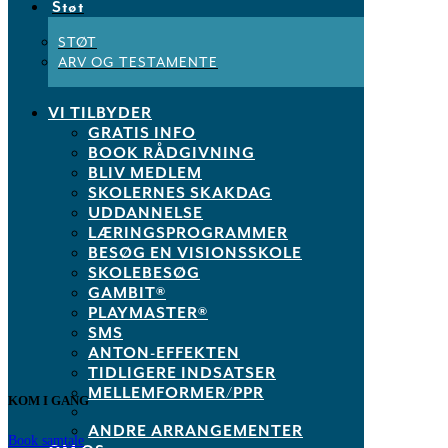
Støt
STØT
Kalender
GoogleCal
ARV OG TESTAMENTE
Tidspunkt
VI TILBYDER
GRATIS INFO
2. December 2026
15:00
-
16:30
(GMT+01:00)
BOOK RÅDGIVNING
BLIV MEDLEM
Lokation
SKOLERNES SKAKDAG
UDDANNELSE
Online
LÆRINGSPROGRAMMER
BESØG EN VISIONSSKOLE
Other Events
SKOLEBESØG
GAMBIT®
PLAYMASTER®
No Comments
SMS
ANTON-EFFEKTEN
Sorry, the comment form is closed at this time.
TIDLIGERE INDSATSER
MELLEMFORMER/PPR
KOM I GANG
ANDRE ARRANGEMENTER
Book samtale