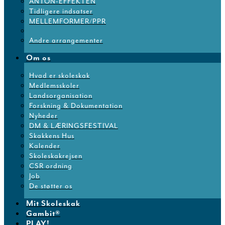
ANTON-EFFEKTEN
Tidligere indsatser
MELLEMFORMER/PPR
Andre arrangementer
Om os
Hvad er skoleskak
Medlemsskoler
Landsorganisation
Forskning & Dokumentation
Nyheder
DM & LÆRINGSFESTIVAL
Skakkens Hus
Kalender
Skoleskakrejsen
CSR ordning
Job
De støtter os
Mit Skoleskak
Gambit®
PLAY!