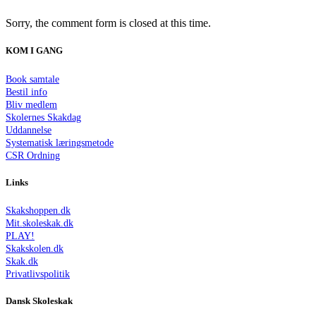
Sorry, the comment form is closed at this time.
KOM I GANG
Book samtale
Bestil info
Bliv medlem
Skolernes Skakdag
Uddannelse
Systematisk læringsmetode
CSR Ordning
Links
Skakshoppen.dk
Mit.skoleskak.dk
PLAY!
Skakskolen.dk
Skak.dk
Privatlivspolitik
Dansk Skoleskak