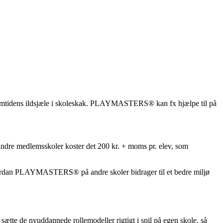
fremtidens ildsjæle i skoleskak. PLAYMASTERS® kan fx hjælpe til på
re medlemsskoler koster det 200 kr. + moms pr. elev, som
rdan PLAYMASTERS® på andre skoler bidrager til et bedre miljø
e de nyuddannede rollemodeller rigtigt i spil på egen skole, så