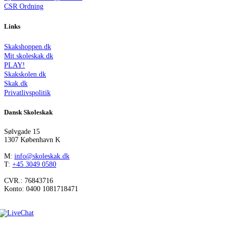
CSR Ordning
Links
Skakshoppen.dk
Mit.skoleskak.dk
PLAY!
Skakskolen.dk
Skak.dk
Privatlivspolitik
Dansk Skoleskak
Sølvgade 15
1307 København K
M:
info@skoleskak.dk
T:
+45 3049 0580
CVR.: 76843716
Konto: 0400 1081718471