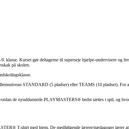
. klasse. Kurset gør deltagerne til superseje hjælpe-undervisere og 
rsskak på skolen.
indskolingsklasse.
lemsniveau STANDARD (5 pladser) eller TEAMS (10 pladser). For and
 hvordan de nyuddannede PLAYMASTERS® bedst sættes i spil, og hvo
TER® T-shirt med hjem. De medfølgende lærere/pædagoger lærer at sætt