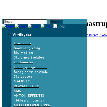
PLAYMASTER® Høje-Taastru
Vi tilbyder
15
jan
9:00
14:00
PLAYMASTER® Høje-Taastrup
Læringshuset
, Sko
Gratis info
Book rådgivning
Bliv medlem
Skolernes Skakdag
Uddannelse
Læringsprogrammer
Besøg en visionsskole
Skolebesøg
GAMBIT®
PLAYMASTER®
SMS
ANTON-EFFEKTEN
Tidligere indsatser
MELLEMFORMER/PPR