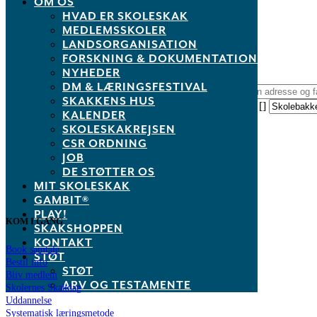
OM OS
HVAD ER SKOLESKAK
Other Events
MEDLEMSSKOLER
LANDSORGANISATION
Få Rutevejledning
FORSKNING & DOKUMENTATION
NYHEDER
DM & LÆRINGSFESTIVAL
Address - PLAYMASTER® Høje-Taastrup []
SKAKKENS HUS
Destination Address - PLAYMASTER® Høje-Taastrup []
KALENDER
SKOLESKAKREJSEN
CSR ORDNING
JOB
No Comments
DE STØTTER OS
MIT SKOLESKAK
Sorry, the comment form is closed at this time.
GAMBIT®
PLAY!
KOM I GANG
SKAKSHOPPEN
KONTAKT
Book samtale
STØT
Bestil info
STØT
Bliv medlem
ARV OG TESTAMENTE
Skolernes Skakdag
Uddannelse
Systematisk læringsmetode