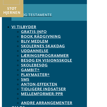
Støt
PLAYMASTERS® bliver en gevinst for alle!
STØT
STØT
SPØRGSMÅL
HJERNEN
ARV OG TESTAMENTE
Kontakt
playmaster@skoleskak.dk
.
VI TILBYDER
DOWNLOAD INVITATION
GRATIS INFO
BOOK RÅDGIVNING
BLIV MEDLEM
Læs mere her
SKOLERNES SKAKDAG
UDDANNELSE
Kalender
GoogleCal
LÆRINGSPROGRAMMER
BESØG EN VISIONSSKOLE
Tidspunkt
SKOLEBESØG
GAMBIT®
PLAYMASTER®
15. januar 2025
9:00
-
14:00
(GMT+01:00)
SMS
ANTON-EFFEKTEN
Lokation
TIDLIGERE INDSATSER
MELLEMFORMER/PPR
Læringshuset
ANDRE ARRANGEMENTER
Skolebakken 1, 2640 Hedehusene