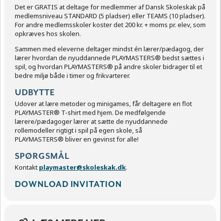
Det er GRATIS at deltage for medlemmer af Dansk Skoleskak på
medlemsniveau STANDARD (5 pladser) eller TEAMS (10 pladser).
For andre medlemsskoler koster det 200 kr. + moms pr. elev, som
opkræves hos skolen.
Sammen med eleverne deltager mindst én lærer/pædagog, der
lærer hvordan de nyuddannede PLAYMASTERS® bedst sættes i
spil, og hvordan PLAYMASTERS® på andre skoler bidrager til et
bedre miljø både i timer og frikvarterer.
UDBYTTE
Udover at lære metoder og minigames, får deltagere en flot
PLAYMASTER® T-shirt med hjem. De medfølgende
lærere/pædagoger lærer at sætte de nyuddannede
rollemodeller rigtigt i spil på egen skole, så
PLAYMASTERS® bliver en gevinst for alle!
SPØRGSMÅL
Kontakt
playmaster@skoleskak.dk
.
DOWNLOAD INVITATION