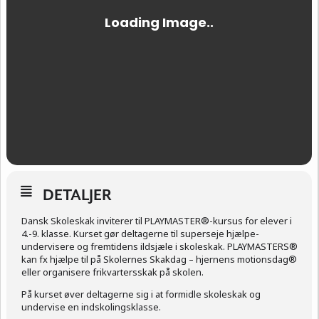
DETALJER
Dansk Skoleskak inviterer til PLAYMASTER®-kursus for elever i
4.-9. klasse. Kurset gør deltagerne til superseje hjælpe-
undervisere og fremtidens ildsjæle i skoleskak. PLAYMASTERS®
kan fx hjælpe til på Skolernes Skakdag – hjernens motionsdag®
eller organisere frikvartersskak på skolen.
På kurset øver deltagerne sig i at formidle skoleskak og
undervise en indskolingsklasse.