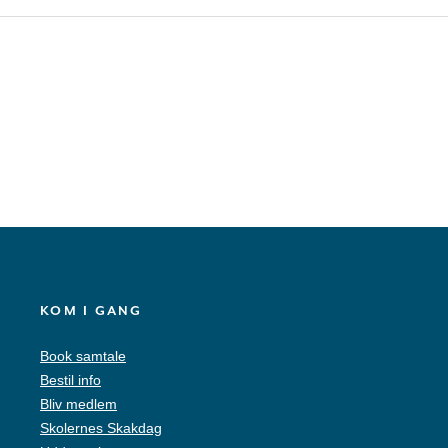
KOM I GANG
Book samtale
Bestil info
Bliv medlem
Skolernes Skakdag