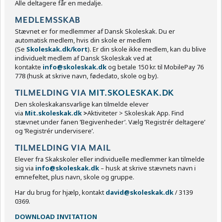
Alle deltagere får en medalje.
MEDLEMSSKAB
Stævnet er for medlemmer af Dansk Skoleskak. Du er
automatisk medlem, hvis din skole er medlem
(Se
Skoleskak.dk/kort
). Er din skole ikke medlem, kan du blive
individuelt medlem af Dansk Skoleskak ved at
kontakte
info@skoleskak.dk
og betale 150 kr. til MobilePay 76
778 (husk at skrive navn, fødedato, skole og by).
TILMELDING VIA
MIT.SKOLESKAK.DK
Den skoleskakansvarlige kan tilmelde elever
via
Mit.skoleskak.dk
>
Aktiviteter > Skoleskak App. Find
stævnet under fanen ’Begivenheder’. Vælg ’Registrér deltagere’
og ’Registrér undervisere’.
TILMELDING VIA MAIL
Elever fra Skakskoler eller individuelle medlemmer kan tilmelde
sig via
info@skoleskak.dk
– husk at skrive stævnets navn i
emnefeltet, plus navn, skole og gruppe.
Har du brug for hjælp, kontakt
david@skoleskak.dk
/ 3139
0369.
DOWNLOAD INVITATION