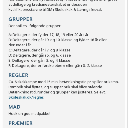
at deltage og kredsmesterskabet er desuden
kvalifikaonsstævne til DM i Skoleskak & Læringsfesval.
GRUPPER
Der spilles i følgende grupper:
A: Deltagere, der fylder 17, 18, 19 eller 20 år i år
B: Deltagere, der går i 9. og 10. klasse og fylder 16 år eller
derunder i år
C: Deltagere, der går i 7. og 8. klasse
D: Deltagere, der går i 5. og 6. klasse
E: Deltagere, der går i 3. og 4. klasse
F: Deltagere, der er førskolebørn eller går i 0.-2. klasse
REGLER
Ca. 6 skakkampe med 15 min. betænkningstid pr. spiller pr. kamp.
Rørt brik skal flyttes, og sluppet brik skal blive stående.
Betænkningstid, runder og grupper kan justeres. Se evt.
Skoleskak.dk/regler
.
MAD
Husk en god madpakke!
PRÆMIER