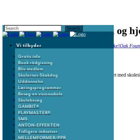
Folkemødet: Spil netværk og hj
Vi tilbyder
13
jun
8:00
9:50
Folkemødet: Spil netværk og hjerner stærke!
Oak Foun
Gratis info
Detaljer
Book rådgivning
Bliv medlem
Få bræt og brikker i hænderne og opdag hvordan arbejdet med skoleska
Skolernes Skakdag
Uddannelse
Kalender
GoogleCal
Læringsprogrammer
Besøg en visionsskole
Tidspunkt
Skolebesøg
GAMBIT®
PLAYMASTER®
13. juni 2026
8:00
-
9:50
(GMT+02:00)
SMS
ANTON-EFFEKTEN
Lokation
Tidligere indsatser
MELLEMFORMER/PPR