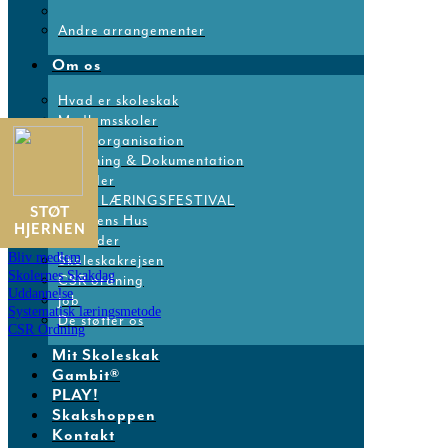
Oak Foundation Denmark F8
Andre arrangementer
Other Events
Om os
Hvad er skoleskak
No Comments
Medlemsskoler
Landsorganisation
Sorry, the comment form is closed at this time.
Forskning & Dokumentation
Nyheder
KOM I GANG
DM & LÆRINGSFESTIVAL
STØT
Skakkens Hus
Book samtale
HJERNEN
Kalender
Bestil info
Bliv medlem
Skoleskakrejsen
Skolernes Skakdag
CSR ordning
Uddannelse
Job
Systematisk læringsmetode
De støtter os
CSR Ordning
Mit Skoleskak
Links
Gambit®
PLAY!
Skakshoppen.dk
Skakshoppen
Mit.skoleskak.dk
Kontakt
PLAY!