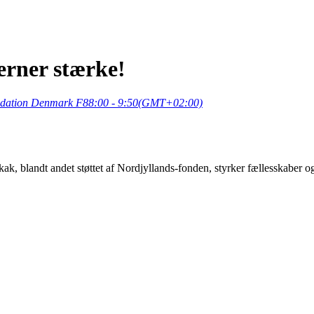
erner stærke!
dation Denmark F8
8:00 - 9:50
(GMT+02:00)
k, blandt andet støttet af Nordjyllands-fonden, styrker fællesskaber o