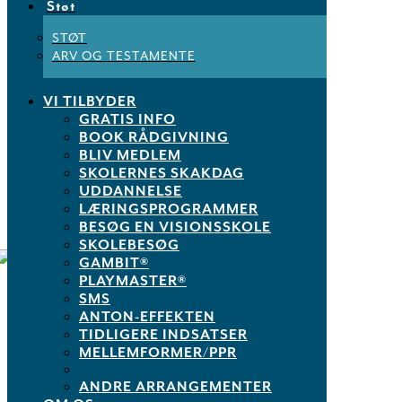
Støt
Skakskolen.dk
Skak.dk
STØT
Privatlivspolitik
ARV OG TESTAMENTE
Dansk Skoleskak
VI TILBYDER
Sølvgade 15
GRATIS INFO
1307 København K
BOOK RÅDGIVNING
BLIV MEDLEM
M:
info@skoleskak.dk
T:
+45 3049 0580
SKOLERNES SKAKDAG
UDDANNELSE
CVR.: 76843716
LÆRINGSPROGRAMMER
Konto: 0400 1081718471
BESØG EN VISIONSSKOLE
SKOLEBESØG
GAMBIT®
PLAYMASTER®
FØLG OS
SMS
ANTON-EFFEKTEN
Nyhedsbrev
TIDLIGERE INDSATSER
MELLEMFORMER/PPR
ANDRE ARRANGEMENTER