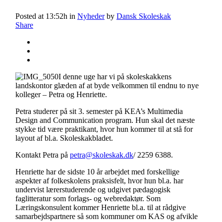
Posted at 13:52h
in
Nyheder
by
Dansk Skoleskak
Share
I denne uge har vi på skoleskakkens
landskontor glæden af at byde velkommen til endnu to nye
kolleger – Petra og Henriette.
Petra studerer på sit 3. semester på KEA’s Multimedia
Design and Communication program. Hun skal det næste
stykke tid være praktikant, hvor hun kommer til at stå for
layout af bl.a. Skoleskakbladet.
Kontakt Petra på
petra@skoleskak.dk
/ 2259 6388.
Henriette har de sidste 10 år arbejdet med forskellige
aspekter af folkeskolens praksisfelt, hvor hun bl.a. har
undervist lærerstuderende og udgivet pædagogisk
faglitteratur som forlags- og webredaktør. Som
Læringskonsulent kommer Henriette bl.a. til at rådgive
samarbejdspartnere så som kommuner om KAS og afvikle