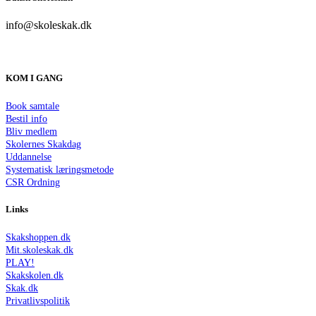
info@skoleskak.dk
KOM I GANG
Book samtale
Bestil info
Bliv medlem
Skolernes Skakdag
Uddannelse
Systematisk læringsmetode
CSR Ordning
Links
Skakshoppen.dk
Mit.skoleskak.dk
PLAY!
Skakskolen.dk
Skak.dk
Privatlivspolitik