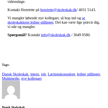
vidensdage.
Kontakt Henriette på
henriette@skoleskak.dk
/ 4031 5143.
Vi mangler løbende nye kollegaer, så hop ind og
se
skoleskakkens ledige stillinger
. Det kan være lige præcis dig,
vi står og mangler.
Spørgsmål?
Kontakt
info@skoleskak.dk
/ 3049 0580.
Tags:
Dansk Skoleskak
,
intern
,
job
,
Læringskonsulent
,
ledige stillinger
,
Multimedie
,
nye kollegaer
Dansk Skoleskak