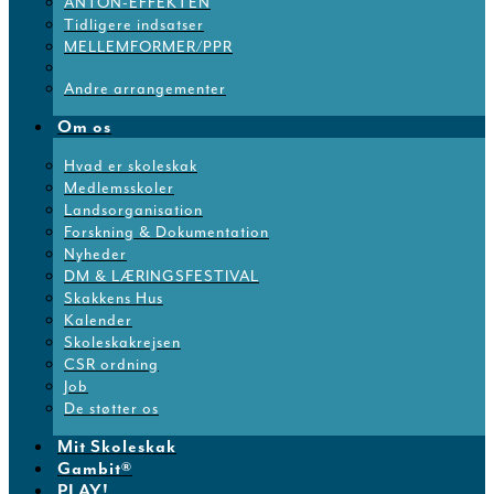
ANTON-EFFEKTEN
Tidligere indsatser
MELLEMFORMER/PPR
Andre arrangementer
Om os
Hvad er skoleskak
Medlemsskoler
Landsorganisation
Forskning & Dokumentation
Nyheder
DM & LÆRINGSFESTIVAL
Skakkens Hus
Kalender
Skoleskakrejsen
CSR ordning
Job
De støtter os
Mit Skoleskak
Gambit®
PLAY!