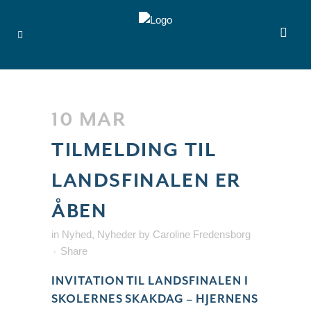
10 MAR
TILMELDING TIL
LANDSFINALEN ER
ÅBEN
in
Nyhed
,
Nyheder
by
Caroline Fredensborg
Share
INVITATION TIL LANDSFINALEN I
SKOLERNES SKAKDAG – HJERNENS