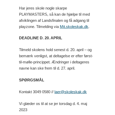
Har jeres skole nogle skarpe
PLAYMASTERS, så kan de hjælpe til med
afviklingen af Landsfinalen og få adgang til
playzone. Tilmelding via
Mit.skoleskak.dk
.
DEADLINE D. 20. APRIL
Tilmeld skolens hold senest d. 20. april – og
bemærk venligst, at deltagelse er efter først-
til-mølle-princippet. Ændringer i deltageres
navne kan ske frem til d. 27. april.
SPØRGSMÅL
Kontakt 3049 0580 //
laer@skoleskak.dk
Vi glæder os til at se jer torsdag d. 4. maj
2023