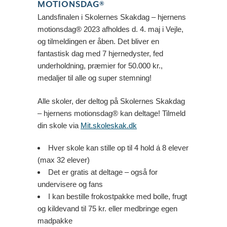
MOTIONSDAG®
Landsfinalen i Skolernes Skakdag – hjernens
motionsdag® 2023 afholdes d. 4. maj i Vejle,
og tilmeldingen er åben. Det bliver en
fantastisk dag med 7 hjernedyster, fed
underholdning, præmier for 50.000 kr.,
medaljer til alle og super stemning!
Alle skoler, der deltog på Skolernes Skakdag
– hjernens motionsdag® kan deltage! Tilmeld
din skole via
Mit.skoleskak.dk
Hver skole kan stille op til 4 hold á 8 elever
(max 32 elever)
Det er gratis at deltage – også for
undervisere og fans
I kan bestille frokostpakke med bolle, frugt
og kildevand til 75 kr. eller medbringe egen
madpakke