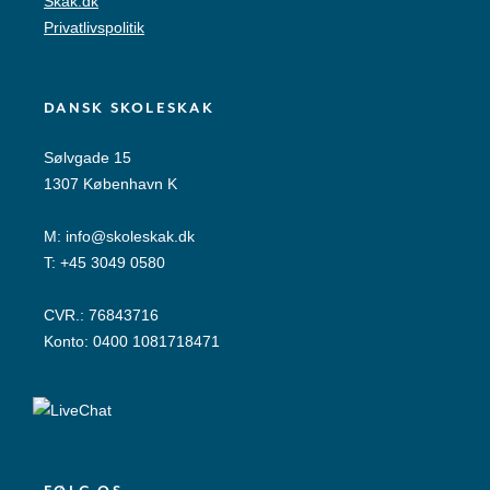
Skak.dk
Privatlivspolitik
DANSK SKOLESKAK
Sølvgade 15
1307 København K
M:
info@skoleskak.dk
T:
+45 3049 0580
CVR.: 76843716
Konto: 0400 1081718471