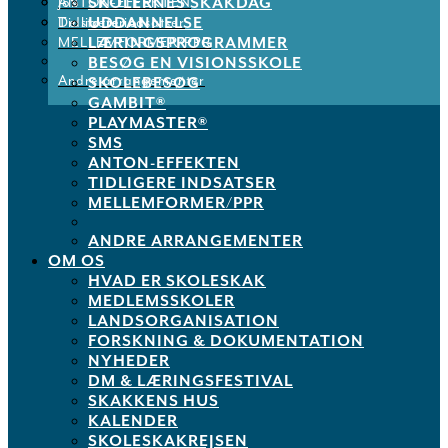
SKOLERNES SKAKDAG
ANTON-EFFEKTEN
Job
UDDANNELSE
Tidligere indsatser
De støtter os
LÆRINGSPROGRAMMER
MELLEMFORMER/PPR
BESØG EN VISIONSSKOLE
Andre arrangementer
SKOLEBESØG
GAMBIT®
PLAYMASTER®
SMS
ANTON-EFFEKTEN
TIDLIGERE INDSATSER
MELLEMFORMER/PPR
ANDRE ARRANGEMENTER
OM OS
HVAD ER SKOLESKAK
MEDLEMSSKOLER
LANDSORGANISATION
FORSKNING & DOKUMENTATION
NYHEDER
DM & LÆRINGSFESTIVAL
SKAKKENS HUS
KALENDER
SKOLESKAKREJSEN