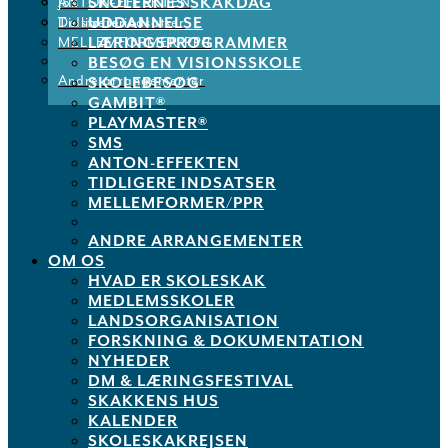
SKOLERNES SKAKDAG
ANTON-EFFEKTEN
Job
UDDANNELSE
Tidligere indsatser
De støtter os
LÆRINGSPROGRAMMER
MELLEMFORMER/PPR
BESØG EN VISIONSSKOLE
Andre arrangementer
SKOLEBESØG
GAMBIT®
PLAYMASTER®
SMS
ANTON-EFFEKTEN
TIDLIGERE INDSATSER
MELLEMFORMER/PPR
ANDRE ARRANGEMENTER
OM OS
HVAD ER SKOLESKAK
MEDLEMSSKOLER
LANDSORGANISATION
FORSKNING & DOKUMENTATION
NYHEDER
DM & LÆRINGSFESTIVAL
SKAKKENS HUS
KALENDER
SKOLESKAKREJSEN