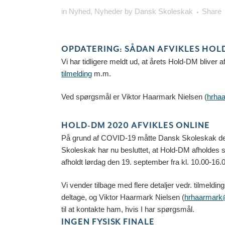
in
Nyhed
,
Nyheder
by
Dansk Skoleskak
Share
OPDATERING: SÅDAN AFVIKLES HOL
Vi har tidligere meldt ud, at årets Hold-DM bliver a
tilmelding
m.m.
Ved spørgsmål er Viktor Haarmark Nielsen (
hrha
HOLD-DM 2020 AFVIKLES ONLINE
På grund af COVID-19 måtte Dansk Skoleskak de
Skoleskak har nu besluttet, at Hold-DM afholdes 
afholdt lørdag den 19. september fra kl. 10.00-16.
Vi vender tilbage med flere detaljer vedr. tilmelding o
deltage, og Viktor Haarmark Nielsen (
hrhaarmark
til at kontakte ham, hvis I har spørgsmål.
INGEN FYSISK FINALE