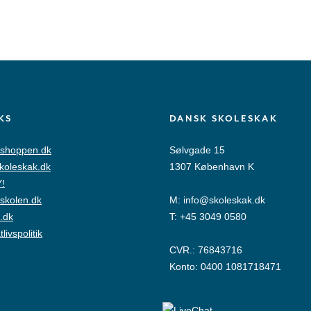
KS
DANSK SKOLESKAK
shoppen.dk
Sølvgade 15
skoleskak.dk
1307 København K
!
skolen.dk
M:
info@skoleskak.dk
.dk
T:
+45 3049 0580
tlivspolitik
CVR.: 76843716
Konto: 0400 1081718471