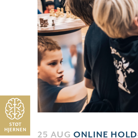
STØT
HJERNEN
25 AUG
ONLINE HOLD