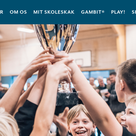
ER
OM OS
MIT SKOLESKAK
GAMBIT®
PLAY!
S