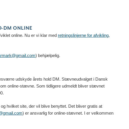
D-DM ONLINE
fviklet online. Nu er vi klar med
retningslinjerne for afvikling,
armark@gmail.com
) behjælpelig.
sværre udskyde årets hold DM. Stævneudvalget i Dansk
som online-stævne. Som tidligere udmeldt bliver stævnet
00.
g hvilket site, der vil blive benyttet. Det bliver gratis at
@gmail.com
) er ansvarlig for online-stævnet. I er velkommen