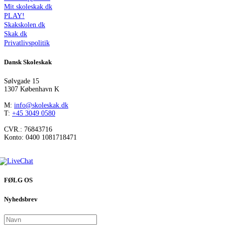
Mit.skoleskak.dk
PLAY!
Skakskolen.dk
Skak.dk
Privatlivspolitik
Dansk Skoleskak
Sølvgade 15
1307 København K
M:
info@skoleskak.dk
T:
+45 3049 0580
CVR.: 76843716
Konto: 0400 1081718471
FØLG OS
Nyhedsbrev