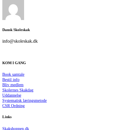
Dansk Skoleskak
info@skoleskak.dk
KOM I GANG
Book samtale
Bestil info
Bliv medlem
Skolernes Skakdag
Uddannelse
Systematisk læringsmetode
CSR Ordning
Links
Skakshoppen.dk