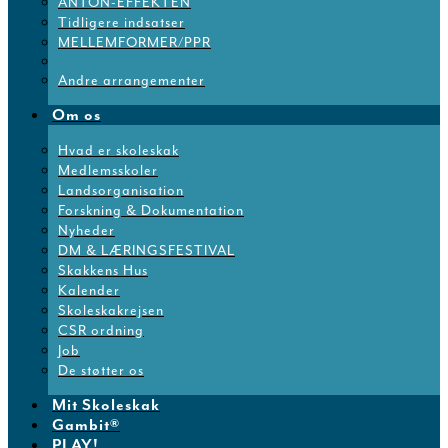
ANTON-EFFEKTEN
Tidligere indsatser
MELLEMFORMER/PPR
Andre arrangementer
Om os
Hvad er skoleskak
Medlemsskoler
Landsorganisation
Forskning & Dokumentation
Nyheder
DM & LÆRINGSFESTIVAL
Skakkens Hus
Kalender
Skoleskakrejsen
CSR ordning
Job
De støtter os
Mit Skoleskak
Gambit®
PLAY!