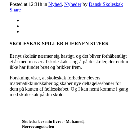
Posted at 12:31h
in
Nyhed
,
Nyheder
by
Dansk Skoleskak
Share
SKOLESKAK SPILLER HJERNEN STÆRK
Et nyt skoleår nærmer sig hastigt, og det bliver forhåbentligt
et år med masser af skoleskak – også på de skoler, der endnu
ikke har fundet bræt og brikker frem.
Forskning viser, at skoleskak forbedrer elevers
matematikkundskaber og skaber nye deltagelsesbaner for
dem på kanten af fællesskabet. Og I kan nemt komme i gang
med skoleskak på din skole.
Skoleskak er min livret - Mohamed,
Nørrevangsskolen