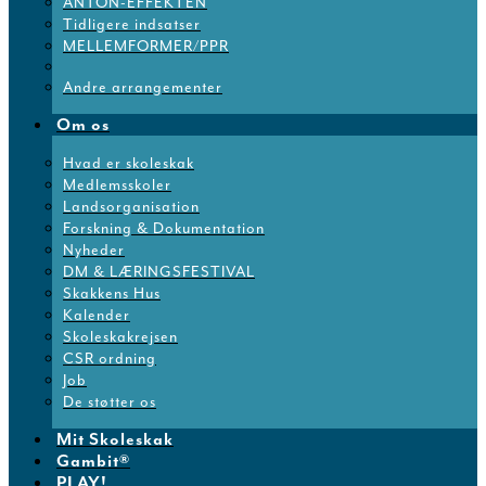
ANTON-EFFEKTEN
Tidligere indsatser
MELLEMFORMER/PPR
Andre arrangementer
Om os
Hvad er skoleskak
Medlemsskoler
Landsorganisation
Forskning & Dokumentation
Nyheder
DM & LÆRINGSFESTIVAL
Skakkens Hus
Kalender
Skoleskakrejsen
CSR ordning
Job
De støtter os
Mit Skoleskak
Gambit®
PLAY!