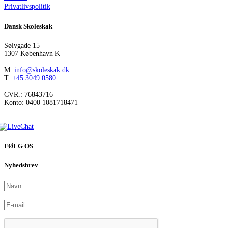
Privatlivspolitik
Dansk Skoleskak
Sølvgade 15
1307 København K
M:
info@skoleskak.dk
T:
+45 3049 0580
CVR.: 76843716
Konto: 0400 1081718471
FØLG OS
Nyhedsbrev