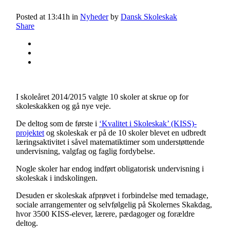
Posted at 13:41h
in
Nyheder
by
Dansk Skoleskak
Share
I skoleåret 2014/2015 valgte 10 skoler at skrue op for
skoleskakken og gå nye veje.
De deltog som de første i
‘Kvalitet i Skoleskak’ (KISS)-
projektet
og skoleskak er på de 10 skoler blevet en udbredt
læringsaktivitet i såvel matematiktimer som understøttende
undervisning, valgfag og faglig fordybelse.
Nogle skoler har endog indført obligatorisk undervisning i
skoleskak i indskolingen.
Desuden er skoleskak afprøvet i forbindelse med temadage,
sociale arrangementer og selvfølgelig på Skolernes Skakdag,
hvor 3500 KISS-elever, lærere, pædagoger og forældre
deltog.