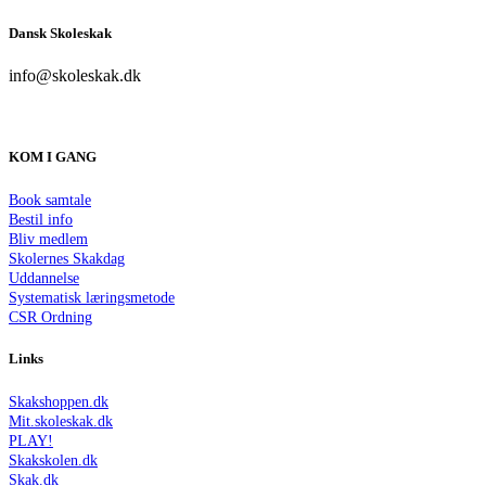
Dansk Skoleskak
info@skoleskak.dk
KOM I GANG
Book samtale
Bestil info
Bliv medlem
Skolernes Skakdag
Uddannelse
Systematisk læringsmetode
CSR Ordning
Links
Skakshoppen.dk
Mit.skoleskak.dk
PLAY!
Skakskolen.dk
Skak.dk