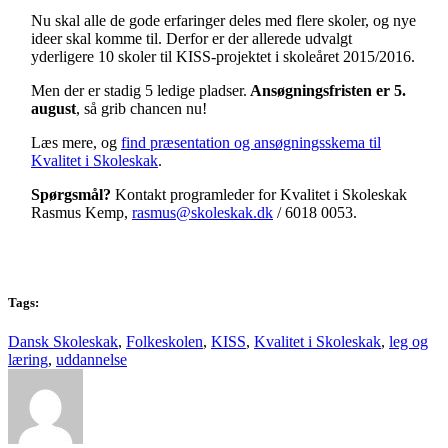
Nu skal alle de gode erfaringer deles med flere skoler, og nye
ideer skal komme til. Derfor er der allerede udvalgt
yderligere 10 skoler til KISS-projektet i skoleåret 2015/2016.
Men der er stadig 5 ledige pladser.
Ansøgningsfristen er 5.
august
, så grib chancen nu!
Læs mere, og
find præsentation og ansøgningsskema til
Kvalitet i Skoleskak
.
Spørgsmål?
Kontakt programleder for Kvalitet i Skoleskak
Rasmus Kemp,
rasmus@skoleskak.dk
/ 6018 0053.
Tags:
Dansk Skoleskak
,
Folkeskolen
,
KISS
,
Kvalitet i Skoleskak
,
leg og
læring
,
uddannelse