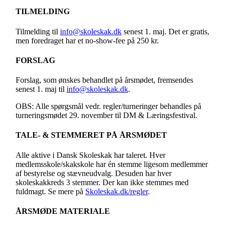
TILMELDING
Tilmelding til
info@skoleskak.dk
senest 1. maj. Det er gratis,
men foredraget har et no-show-fee på 250 kr.
FORSLAG
Forslag, som ønskes behandlet på årsmødet, fremsendes
senest 1. maj til
info@skoleskak.dk
.
OBS: Alle spørgsmål vedr. regler/turneringer behandles på
turneringsmødet 29. november til DM & Læringsfestival.
TALE- & STEMMERET PÅ ÅRSMØDET
Alle aktive i Dansk Skoleskak har taleret. Hver
medlemsskole/skakskole har én stemme ligesom medlemmer
af bestyrelse og stævneudvalg. Desuden har hver
skoleskakkreds 3 stemmer. Der kan ikke stemmes med
fuldmagt. Se mere på
Skoleskak.dk/regler
.
ÅRSMØDE MATERIALE