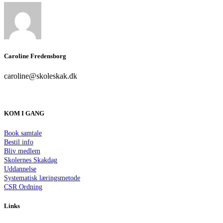
Caroline Fredensborg
caroline@skoleskak.dk
KOM I GANG
Book samtale
Bestil info
Bliv medlem
Skolernes Skakdag
Uddannelse
Systematisk læringsmetode
CSR Ordning
Links