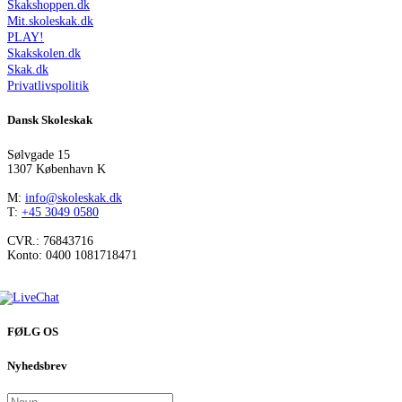
Skakshoppen.dk
Mit.skoleskak.dk
PLAY!
Skakskolen.dk
Skak.dk
Privatlivspolitik
Dansk Skoleskak
Sølvgade 15
1307 København K
M:
info@skoleskak.dk
T:
+45 3049 0580
CVR.: 76843716
Konto: 0400 1081718471
FØLG OS
Nyhedsbrev