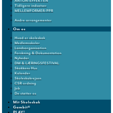
ANTON-EFFEKTEN
Tidligere indsatser
MELLEMFORMER/PPR
Andre arrangementer
Om os
Hvad er skoleskak
Medlemsskoler
Landsorganisation
Forskning & Dokumentation
Nyheder
DM & LÆRINGSFESTIVAL
Skakkens Hus
Kalender
Skoleskakrejsen
CSR ordning
Job
De støtter os
Mit Skoleskak
Gambit®
PLAY!