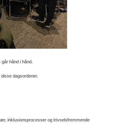
s går hånd i hånd.
p disse dagsordener.
avær, inklusionsprocesser og trivselsfremmende