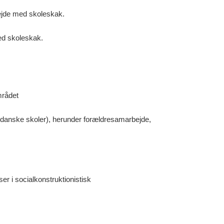
bejde med skoleskak.
ed skoleskak.
mrådet
( danske skoler), herunder forældresamarbejde,
r i socialkonstruktionistisk