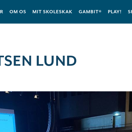
ER
OM OS
MIT SKOLESKAK
GAMBIT®
PLAY!
S
TSEN LUND