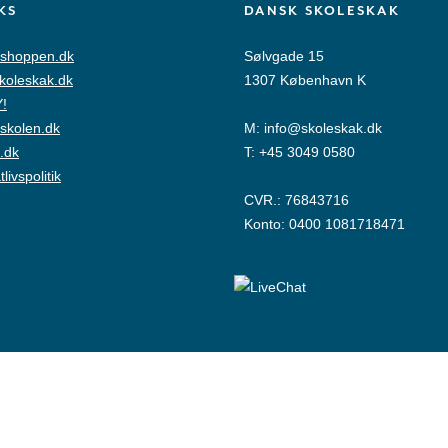
KS
DANSK SKOLESKAK
shoppen.dk
Sølvgade 15
skoleskak.dk
1307 København K
!
skolen.dk
M:
info@skoleskak.dk
.dk
T:
+45 3049 0580
tlivspolitik
CVR.: 76843716
Konto: 0400 1081718471
© Copyright Dansk Skoleskak