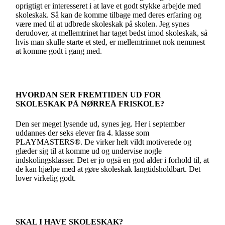
oprigtigt er interesseret i at lave et godt stykke arbejde med
skoleskak. Så kan de komme tilbage med deres erfaring og
være med til at udbrede skoleskak på skolen. Jeg synes
derudover, at mellemtrinet har taget bedst imod skoleskak, så
hvis man skulle starte et sted, er mellemtrinnet nok nemmest
at komme godt i gang med.
HVORDAN SER FREMTIDEN UD FOR
SKOLESKAK PÅ NØRREÅ FRISKOLE?
Den ser meget lysende ud, synes jeg. Her i september
uddannes der seks elever fra 4. klasse som
PLAYMASTERS®. De virker helt vildt motiverede og
glæder sig til at komme ud og undervise nogle
indskolingsklasser. Det er jo også en god alder i forhold til, at
de kan hjælpe med at gøre skoleskak langtidsholdbart. Det
lover virkelig godt.
SKAL I HAVE SKOLESKAK?