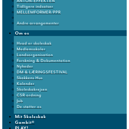
ANTON-EFFEKTEN
Tidligere indsatser
MELLEMFORMER/PPR
Andre arrangementer
Om os
Hvad er skoleskak
Medlemsskoler
Landsorganisation
Forskning & Dokumentation
Nyheder
DM & LÆRINGSFESTIVAL
Skakkens Hus
Kalender
Skoleskakrejsen
CSR ordning
Job
De støtter os
Mit Skoleskak
Gambit®
PLAY!