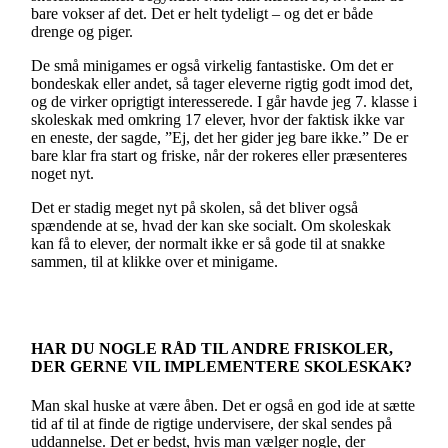
bare vokser af det. Det er helt tydeligt – og det er både
drenge og piger.
De små minigames er også virkelig fantastiske. Om det er
bondeskak eller andet, så tager eleverne rigtig godt imod det,
og de virker oprigtigt interesserede. I går havde jeg 7. klasse i
skoleskak med omkring 17 elever, hvor der faktisk ikke var
en eneste, der sagde, ”Ej, det her gider jeg bare ikke.” De er
bare klar fra start og friske, når der rokeres eller præsenteres
noget nyt.
Det er stadig meget nyt på skolen, så det bliver også
spændende at se, hvad der kan ske socialt. Om skoleskak
kan få to elever, der normalt ikke er så gode til at snakke
sammen, til at klikke over et minigame.
HAR DU NOGLE RÅD TIL ANDRE FRISKOLER,
DER GERNE VIL IMPLEMENTERE SKOLESKAK?
Man skal huske at være åben. Det er også en god ide at sætte
tid af til at finde de rigtige undervisere, der skal sendes på
uddannelse. Det er bedst, hvis man vælger nogle, der