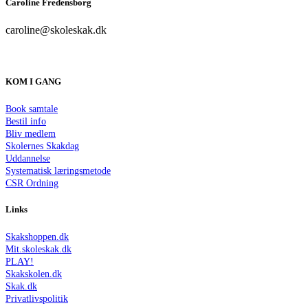
Caroline Fredensborg
caroline@skoleskak.dk
KOM I GANG
Book samtale
Bestil info
Bliv medlem
Skolernes Skakdag
Uddannelse
Systematisk læringsmetode
CSR Ordning
Links
Skakshoppen.dk
Mit.skoleskak.dk
PLAY!
Skakskolen.dk
Skak.dk
Privatlivspolitik