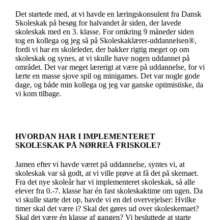
Det startede med, at vi havde en læringskonsulent fra Dansk
Skoleskak på besøg for halvandet år siden, der lavede
skoleskak med en 3. klasse. For omkring 9 måneder siden
tog en kollega og jeg så på Skoleskaklærer-uddannelsen®,
fordi vi har en skoleleder, der bakker rigtig meget op om
skoleskak og synes, at vi skulle have nogen uddannet på
området. Det var meget lærerigt at være på uddannelse, for vi
lærte en masse sjove spil og minigames. Det var nogle gode
dage, og både min kollega og jeg var ganske optimistiske, da
vi kom tilbage.
HVORDAN HAR I IMPLEMENTERET
SKOLESKAK PÅ NØRREÅ FRISKOLE?
Jamen efter vi havde været på uddannelse, syntes vi, at
skoleskak var så godt, at vi ville prøve at få det på skemaet.
Fra det nye skoleår har vi implementeret skoleskak, så alle
elever fra 0.-7. klasse har én fast skoleskaktime om ugen. Da
vi skulle starte det op, havde vi en del overvejelser: Hvilke
timer skal det være i? Skal det gøres ud over skoleskemaet?
Skal det være én klasse af gangen? Vi besluttede at starte