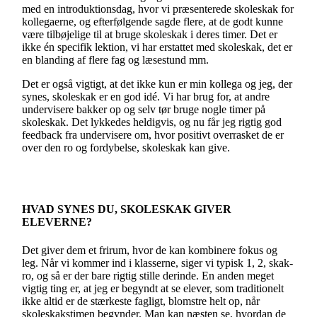
med en introduktionsdag, hvor vi præsenterede skoleskak for
kollegaerne, og efterfølgende sagde flere, at de godt kunne
være tilbøjelige til at bruge skoleskak i deres timer. Det er
ikke én specifik lektion, vi har erstattet med skoleskak, det er
en blanding af flere fag og læsestund mm.
Det er også vigtigt, at det ikke kun er min kollega og jeg, der
synes, skoleskak er en god idé. Vi har brug for, at andre
undervisere bakker op og selv tør bruge nogle timer på
skoleskak. Det lykkedes heldigvis, og nu får jeg rigtig god
feedback fra undervisere om, hvor positivt overrasket de er
over den ro og fordybelse, skoleskak kan give.
HVAD SYNES DU, SKOLESKAK GIVER
ELEVERNE?
Det giver dem et frirum, hvor de kan kombinere fokus og
leg. Når vi kommer ind i klasserne, siger vi typisk 1, 2, skak-
ro, og så er der bare rigtig stille derinde. En anden meget
vigtig ting er, at jeg er begyndt at se elever, som traditionelt
ikke altid er de stærkeste fagligt, blomstre helt op, når
skoleskakstimen begynder. Man kan næsten se, hvordan de