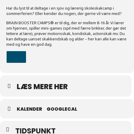
Har du lyst til at deltage i en sjov og lærerig skoleskakcamp i
sommerferien? Eller kender du nogen, der gerne vil være med?
BRAIN BOOSTER CAMPS®️ er til dig, der er mellem 8-16 år. Vi lærer
om hjernen, spiller mini-games (spil med færre brikker, der gør det
lettere at lære), prøver motionsskak, kondiskak, actionskak mv. Du
kan deltage uanset skakkendskab og alder – her kan alle kan være
med og have en god dag.
TILMELD
LÆS MERE HER
KALENDER
GOOGLECAL
TIDSPUNKT