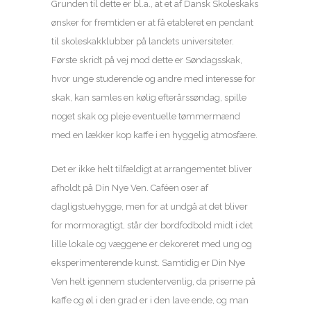
Grunden til dette er bl.a., at et af Dansk Skoleskaks
ønsker for fremtiden er at få etableret en pendant
til skoleskakklubber på landets universiteter.
Første skridt på vej mod dette er Søndagsskak,
hvor unge studerende og andre med interesse for
skak, kan samles en kølig efterårssøndag, spille
noget skak og pleje eventuelle tømmermænd
med en lækker kop kaffe i en hyggelig atmosfære.
Det er ikke helt tilfældigt at arrangementet bliver
afholdt på Din Nye Ven. Caféen oser af
dagligstuehygge, men for at undgå at det bliver
for mormoragtigt, står der bordfodbold midt i det
lille lokale og væggene er dekoreret med ung og
eksperimenterende kunst. Samtidig er Din Nye
Ven helt igennem studentervenlig, da priserne på
kaffe og øl i den grad er i den lave ende, og man