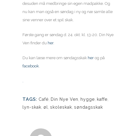
desuden må medbringe sin egen madpakke. Og
nu kan man også en søndag i ny og næ samle alle
sine venner over et spil skak.
Første gang er søndag d. 24. okt. kl. 13-20. Din Nye
Ven finder du
her
.
Du kan læse mere om søndagsskak
her
og på
facebook
.
.
TAGS:
Café
,
Din Nye Ven
,
hygge
,
kaffe
,
lyn-skak
,
øl
,
skoleskak
,
søndagsskak