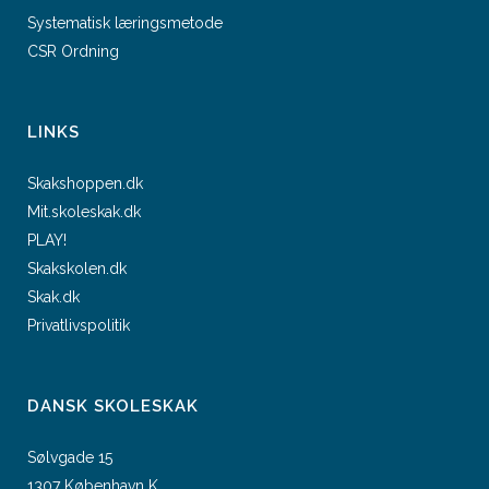
Systematisk læringsmetode
CSR Ordning
LINKS
Skakshoppen.dk
Mit.skoleskak.dk
PLAY!
Skakskolen.dk
Skak.dk
Privatlivspolitik
DANSK SKOLESKAK
Sølvgade 15
1307 København K