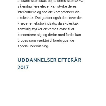
at starte skoleskak op på deres skole/SFO,
så endnu flere elever kan styrke deres
intellektuelle og sociale kompetencer via
skoleskak. Det gælder også de elever der
kræver en ekstra indsats, da skoleskak
samtidig styrker elevernes evne til at
koncentrere sig, og derfor med fordel kan
bruges som værktøj til forebyggende
specialundervisning.
UDDANNELSER EFTERÅR
2017
KØBENHAVN 21. & 22.
LÆS MERE
SEPTEMBER 2017