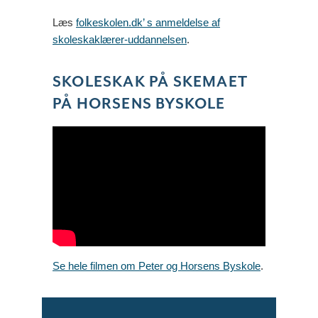
Læs
folkeskolen.dk’ s anmeldelse af
skoleskaklærer-uddannelsen
.
SKOLESKAK PÅ SKEMAET
PÅ HORSENS BYSKOLE
Se hele filmen om Peter og Horsens Byskole
.