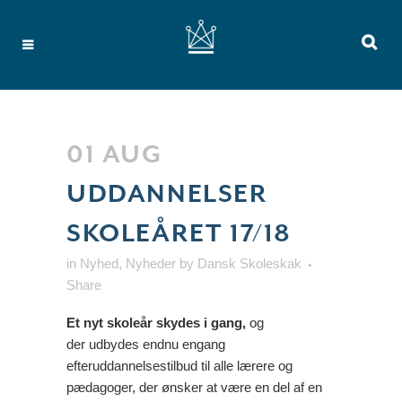
01 AUG
UDDANNELSER
SKOLEÅRET 17/18
in
Nyhed
,
Nyheder
by
Dansk Skoleskak
Share
Et nyt skoleår skydes i gang,
og
der udbydes endnu engang
efteruddannelsestilbud til alle lærere og
pædagoger, der ønsker at være en del af en